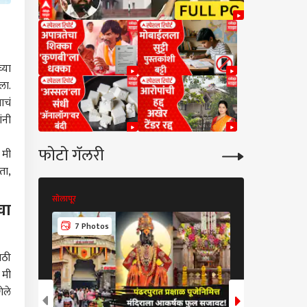
्या
ला.
ाचं
ंनी
फोटो गॅलरी
 मी
ता,
सोलापूर
सोलापूर
चा
10 Photos
7 Photos
ाठी
 मी
ेले