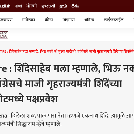
nglish
বাংলা
ਪੰਜਾਬੀ
ગુજરાતી
நாடு
దేశం
ाजकारण
मनोरंजन
क्रीडा
बिझनेस
भविष्य
लाईफस्टाईल
स्टाईल
क्राईम
व्यापार-उद्योग
ट्रेडिंग
ऑटो
शिंदेसाहेब मला म्हणाले, भिऊ नको मी तुझ्या पाठीशी; काँग्रेसचे माजी गृहराज्यमंत्री शिंदेंच्या शिवसेने
: शिंदेसाहेब मला म्हणाले, भिऊ न
्रेसचे माजी गृहराज्यमंत्री शिंदेंच्या
ध्ये पक्षप्रवेश
 : दिलेला शब्द पाळणारा नेता म्हणजे एकनाथ शिंदे. त्यामुळे 
त्री सिद्धाराम म्हेत्रे म्हणाले.