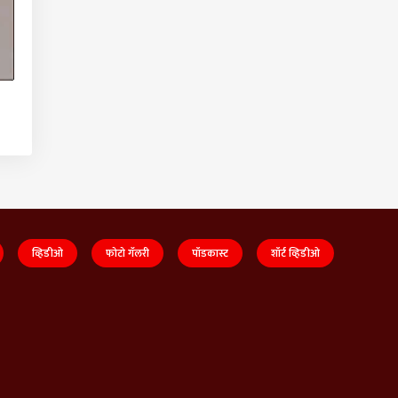
व्हिडीओ
फोटो गॅलरी
पॉडकास्ट
शॉर्ट व्हिडीओ