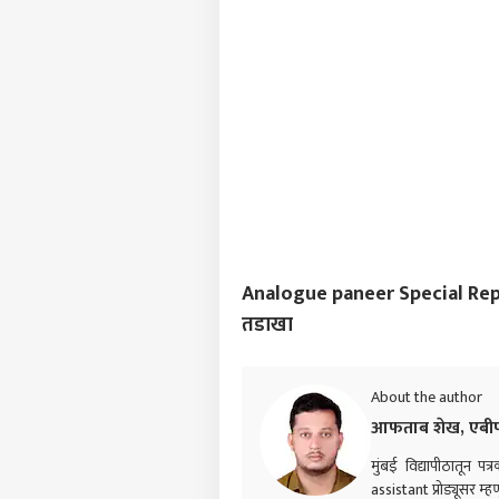
मोहन
म्हण
भाष्य
Analogue paneer Special Report :
तडाखा
About the author
आफताब शेख, एबीप
मुंबई विद्यापीठातून पत
assistant प्रोड्यूसर म्ह