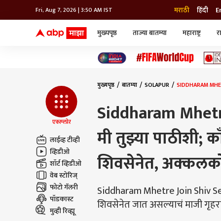
मराठी
हिंदी
E
Fri, Aug 7, 2026 | 3:51 AM IST
मुख्यपृष्ठ
ताज्या बातम्या
महाराष्ट्र
र
बातम्या
जॅाब माझा
लाईफ
भारत
महाराष्ट्र
टेक-गॅजेट
मुंबई
ऑटो
टेलिव्हिजन
विश्व
विश्व
मुख्यपृष्ठ
बातम्या
SOLAPUR
SIDDHARAM MHETRE : 
कोल्हापूर
पुणे
Siddharam Mhetre 
नवी मुंबई
अमरावती
एक्स्प्लोर
मी तुझ्या पाठीशी; काँग
अहमदनगर
लाईव्ह टीव्ही
अकोला
व्हिडीओ
शिवसेनेत, अक्कलकोटम
शॉर्ट व्हिडीओ
वेब स्टोरिज्
फोटो गॅलरी
Siddharam Mhetre Join Shiv Sena
पॉडकास्ट
शिवसेनेत जात असल्याचं माजी गृहराज्यमं
मुव्ही रिव्ह्यू