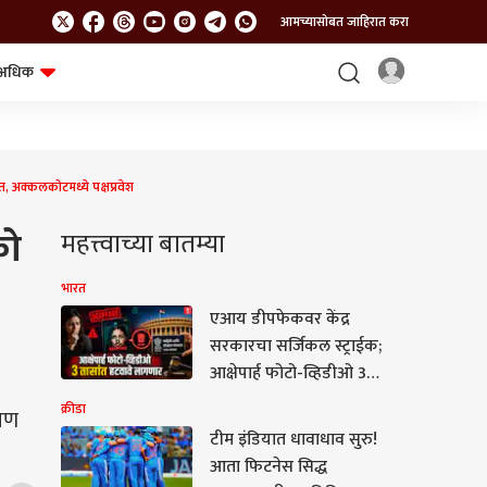
आमच्यासोबत जाहिरात करा
अधिक
शेत-शिवार
भविष्य
त, अक्कलकोटमध्ये पक्षप्रवेश
को
महत्त्वाच्या बातम्या
भारत
एआय डीपफेकवर केंद्र
सरकारचा सर्जिकल स्ट्राईक;
आक्षेपार्ह फोटो-व्हिडीओ 3
तासांत हटवावे लागणार
क्रीडा
आपण
टीम इंडियात धावाधाव सुरु!
आता फिटनेस सिद्ध