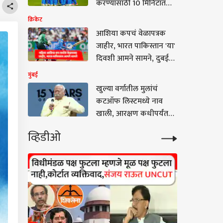
करण्यासाठी 10 मिनिटात
किती किमी पळावं लागणार?
क्रिकेट
1200 मीटर किती मिनिटात
आशिया कपचं वेळापत्रक
पूर्ण करावी लागणार? हा
जाहीर, भारत पाकिस्तान 'या'
सुद्धा नियम ठरला
दिवशी आमने सामने, दुबईत
स्पर्धा रंगणार
मुंबई
खुल्या वर्गातील मुलांचं
कटऑफ लिस्टमध्ये नाव
खाली, आरक्षण कधीपर्यंत
ठेवणार? Gen Z चे थेट प्रश्न,
व्हिडीओ
मोहन भागवतांचं रोखठोक
उत्तर