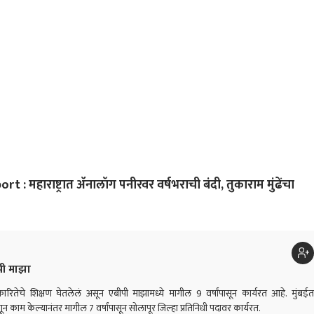
 भागवत नेमकं काय
गुडघे टेकवू नयेत;
ाले? पहिल्यांदाच जाहीर
केजरीवालांचा गंभीर आरोप
 महाराष्ट्रात ॲनालॉग पनीरवर वर्षभराची बंदी, तुकाराम मुंढेंचा
ी माझा
्रकारितेचे शिक्षण घेतलेलं असून एबीपी माझामध्ये मागील 9 वर्षांपासून कार्यरत आहे. मुंबईत
णून काम केल्यानंतर मागील 7 वर्षांपासून सोलापूर जिल्हा प्रतिनिधी पदावर कार्यरत.