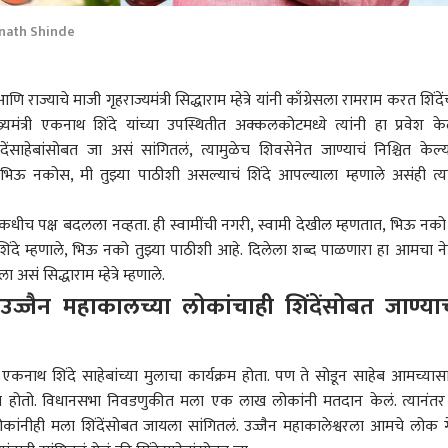
knath Shinde
याचे माजी गृहराज्यमंत्री सिद्धाराम म्हेत्रे यांनी काँग्रेसला रामराम करत शिंदेंच
ख्यमंत्री एकनाथ शिंदे यांच्या उपस्थितीत अक्कलकोटमध्ये त्यांनी हा प्रवेश के
देंसाहेबांसोबत जा असं सांगितलं, त्यामुळेच शिवसेनेत जाण्याचं निश्चित केल्य
च तू भिऊ नकोस, मी तुझ्या पाठीशी असल्याचं शिंदे आपल्याला म्हणाले असंही त्या
कधीच पक्ष बदलला नव्हता. ही स्वामींची नगरी, स्वामी देखील म्हणतात, भिऊ नको
ंदे म्हणाले, भिऊ नको तुझ्या पाठीशी आहे. दिलेला शब्द पाळणारा हा आमचा ने
ा असं सिद्धाराम म्हेत्रे म्हणाले.
्जैन महाकालच्या लोकांचाही शिंदेंसोबत जाण्या
मध्ये एकनाथ शिंदे साहेबांच्या मुलाचा कार्यक्रम होता. पण ते सोडून साहेब आमच्यास
बत होतो. विधानसभा निवडणुकीत मला एक लाख लोकांनी मतदान केलं. त्यानंतर
लोकांनीही मला शिंदेंसोबत जायला सांगितलं. उज्जैन महाकालेश्वरला आमचे लोक ग