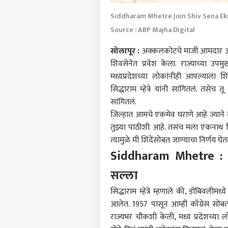
Siddharam Mhetre Join Shiv Sena E
Source : ABP Majha Digital
सोलापूर
:
अक्कलकोटचे माजी आमदार आणि राज्
शिवसेनेत प्रवेश केला. राज्याच्या उपमु
मध्यप्रदेशच्या लोकांनीही आपल्याला शिं
सिद्धाराम म्हेत्रे यांनी सांगितलं. तसे
सांगितलं.
जिल्हात आमचे एकमेव घराणे आहे ज्याने 
तुझ्या पाठीशी आहे. तसंच मला एकनाथ शि
त्यामुळे मी शिंदेंसोबत जाण्याचा निर्णय घेतल
Siddharam Mhetre : उज
सल्ला
सिद्धाराम म्हेत्रे म्हणाले की, डोंबिवली
आलेत. 1957 पासून आम्ही काँग्रेस सो
राज्यभर चौकशी केली, मध्य प्रदेशच्या 