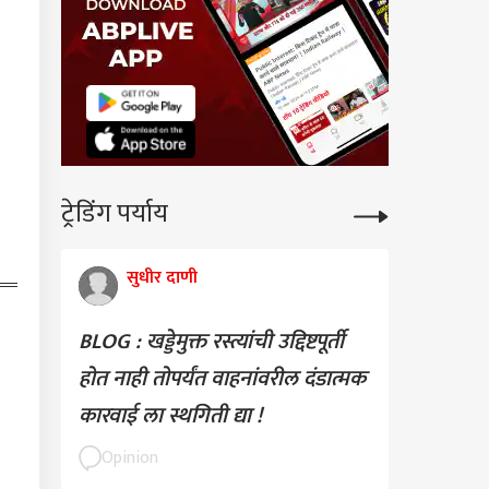
ट्रेडिंग पर्याय
ा वर्गातील मुलांचं
फ लिस्टमध्ये नाव
, आरक्षण कधीपर्यंत
कारण
सुधीर दाणी
ार? Gen Z चे थेट प्रश्न,
न भागवतांचं रोखठोक
BLOG : खड्डेमुक्त रस्त्यांची उद्दिष्टपूर्ती
होत नाही तोपर्यंत वाहनांवरील दंडात्मक
ल गांधींचा Gen Z सोबत
कारवाई ला स्थगिती द्या !
क साधण्याचा प्रयत्न;
्टावर 'आस्क मी एनीथिंग'
Opinion
 सुरू, म्हणाले, तुम्ही मला
ीही विचारू शकता