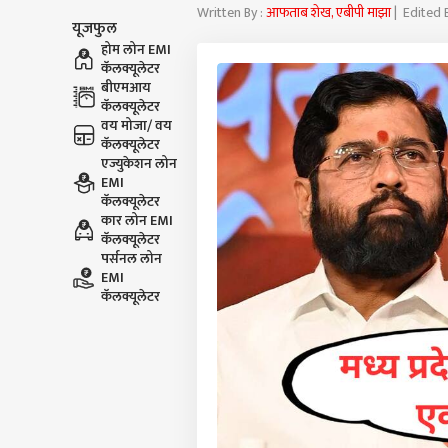
Written By :
आफताब शेख, एबीपी माझा
| Edited 
यूजफुल
होम लोन EMI
कॅलक्यूलेटर
बीएमआय
कॅलक्यूलेटर
वय मोजा/ वय
कॅलक्यूलेटर
एज्युकेशन लोन
EMI
कॅलक्यूलेटर
कार लोन EMI
कॅलक्यूलेटर
पर्सनल लोन
EMI
कॅलक्यूलेटर