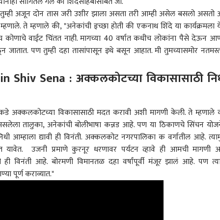
 त्यांनाही सांगितलं गेलं की शिंदेसाहेबांसोबत जा.
 तुम्ही अजून दोन तास जरी उशीर झाला असता तरी आम्ही असेल बसलो असतो 
त्रे म्हणाले. ते म्हणाले की, "अनेकांची इच्छा होती की एकनाथ शिंदे या कार्यक्रमला 
धीच कोणाचे वाईट चिंतत नाही. मागच्या 40 वर्षात कधीच लोकांना पैसे देऊन आ
ून जातात. पण तुम्ही दहा तासांपासून इथे बसून आहात. मी तुमच्यासमोर नतमस
n Shiv Sena : अक्कलकोटच्या विकासासाठी नि
ाकडे अक्कलकोटच्या विकासासाठी मदत करावी अशी मागणी केली. ते म्हणाले 
लेला तालुका, अनेकांची बोलीभाषा कन्नड आहे. पण या ठिकाणचे सिंचन योजन
िधी आम्हाला द्यावी ही विनंती. अक्कलकोट नगरपालिका क वर्गातील आहे. त्याम
त यावेत. उजनी प्रमाणे कुरनूर धरणावर पर्यटन व्हावे ही आमची मागणी आ
ी विनंती आहे. बोरमणी विमानतळ दहा वर्षांपूर्वी मंजूर झालं आहे. पण त्य
या पूर्ण कराव्यात."
 कॉर्नर