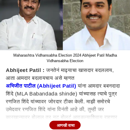
Maharashtra Vidhansabha Election 2024 Abhijeet Patil Madha
Vidhansabha Election
Abhijeet Patil :
जनतेनं माढ्याचा खासदार बदललाय,
आता आमदार बदलायचाय असे म्हणत
अभिजीत पाटील (Abhijeet Patil)
यांना आमदार बबनदादा
शिंदे (MLA Babandada shinde) यांच्यासह त्याचे पुत्र
रणजित शिंदे यांच्यावर जोरदार टीका केली. माझी समोरचे
उमेदवार रणजित शिंदे यांना विनंती आहे की, तुम्ही जर
कारखान्यावर बोलाल तर नट बोलटं आवळल्याशिवाय राहणार
नाही, मला सगळं माहित आहे, असं म्हणत पाटील यांनी इशारा
आणखी वाचा