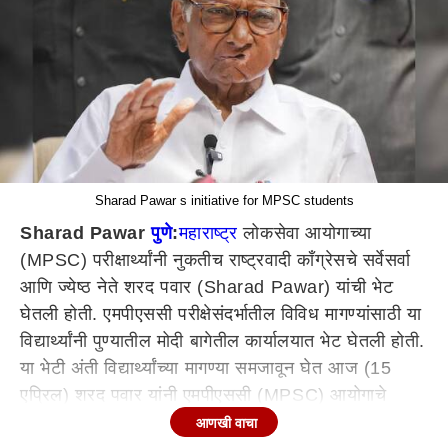
Sharad Pawar s initiative for MPSC students
Sharad Pawar
पुणे
:
महाराष्ट्र
लोकसेवा आयोगाच्या
(MPSC) परीक्षार्थ्यांनी नुकतीच राष्ट्रवादी काँग्रेसचे सर्वेसर्वा
आणि ज्येष्ठ नेते शरद पवार (Sharad Pawar) यांची भेट
घेतली होती. एमपीएससी परीक्षेसंदर्भातील विविध मागण्यांसाठी या
विद्यार्थ्यांनी पुण्यातील मोदी बागेतील कार्यालयात भेट घेतली होती.
या भेटी अंती विद्यार्थ्यांच्या मागण्या समजावून घेत आज (15
एप्रिल) शरद पवार यांनी एमपीएससी (MPSC) आयोगाचे
अध्यक्ष रजनीश सेठ (Rajanish Sheth) यांना फोन केल्याची
आणखी वाचा