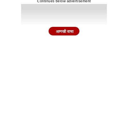
Continues below advertisement
आणखी वाचा
गात अभियंता असलेल्या लक्ष्मण मंडले यांना पहाटे साडेपाच वाजता क
 कार घालवली त्यानंतर त्याच्याकडील बॅग घेतली आणि गाडी चालक पसा
घटनास्थळावरून चालक चारचाकी कारसह फरार झाला होता. यामध्ये अभियं
 तासाच्या आत कराड शहर पोलिसांनी या घटनेचा उलगडा केला असू
नी ताब्यात घेतले आहे. अभियंता लक्ष्मण मंडले हे कराड तालुक्यातील मन