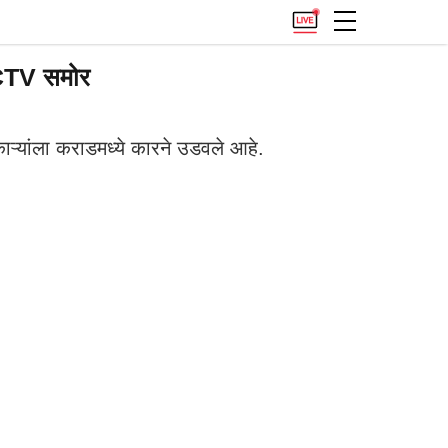
 CCTV समोर
ऱ्यांला कराडमध्ये कारने उडवले आहे.