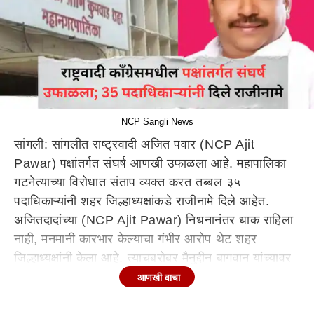
NCP Sangli News
सांगली: सांगलीत राष्ट्रवादी अजित पवार (NCP Ajit
Pawar) पक्षांतर्गत संघर्ष आणखी उफाळला आहे. महापालिका
गटनेत्याच्या विरोधात संताप व्यक्त करत तब्बल ३५
पदाधिकाऱ्यांनी शहर जिल्हाध्यक्षांकडे राजीनामे दिले आहेत.
अजितदादांच्या (NCP Ajit Pawar) निधनानंतर धाक राहिला
नाही, मनमानी कारभार केल्याचा गंभीर आरोप थेट शहर
जिल्हाध्यक्षांनी केला आहे. त्याचबरोबर मैनुद्दीन बागवान यांच्यावर
कारवाईची मागणी केली आहे. (NCP Ajit Pawar)
आणखी वाचा
Sangli NCP: संतप्त झालेल्या ३५ शहर जिल्ह्याच्या