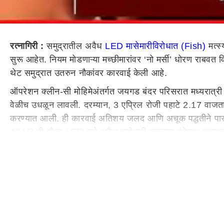
रत्नागिरी :
समुद्रातील अवैध
LED मासेमारीविरोधात (Fish)
मत्स
सुरू आहेत. नियम मोडणाऱ्या मच्छीमारांवर ‘नो मर्सी’ धोरण राबवत 
थेट समुद्रात उतरुन नौकांवर कारवाई केली आहे.
ऑपरेशन क्लीन-सी मोहिमेअंतर्गत जयगड बंदर परिसरात मध्यरात्र
वेळीच उधळून लावली. दरम्यान, 3 एप्रिल रोजी पहाटे 2.17 वा
करण्यात आली. ही कारवाई अतिशय जलद आणि अचूक पद्धतीने पार 
4041) ही नौका LED द्वारे अवैध मासेमारी करताना रंगेहाथ पकड
संबंधित नौका दाभोळ बंदर येथे जप्त करण्यात आली आहे. या संयुक्त 
सुरक्षा रक्षक राजन शिंदे, योगेश तोस्कर आणि प्रतीक शिर्के यांनी
कारवाई करण्यात येणार असून, प्रकरणे सहाय्यक आयुक्त मत्स्यव
मार्गदर्शनाखाली राबविण्यात येत असून, मत्स्यव्यवसाय मंत्र्यांच्य
हेही वाचा
संतापजनक! सेवानिवृत्तीस आलेल्या शिक्षकाकडून तिसरीतील विद्यार्थ