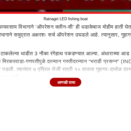
Ratnagiri LED fishing boat
्यव्यवसाय विभागाने ‘ऑपरेशन क्लीन-सी’ ही धडाकेबाज मोहीम हाती घे
विभागाने समुद्रात अक्षरशः सर्च ऑपरेशन उघडले आहे. त्यानुसार, गुहा
ी टाकलेल्या धाडीत 3 नौका रंगेहाथ पकडण्यात आल्या. अंधाराच्या
जता मिरकरवाडा-गणपतीपुळे दरम्यान गस्तीदरम्यान “भराडी प्रसन
पडली. त्यानंतर ७ एप्रिल रोजी रात्री १० वाजता गुहागर-दाभोळ 
ण्यात आली.
आणखी वाचा
कारवाईत परवाना अधिकारी दिप्ती साळवी (दाभोळ), स्वप्निल चव्हाण (गुह
 सक्रिय सहभाग नोंदवला. सर्व प्रकरणांवर
महाराष्ट्र
सागरी मासेमारी न
्यवसाय,
रत्नागिरी
यांच्याकडे न्यायनिर्णयासाठी सादर केली जाणार आहेत. 
ा निर्देशानुसार LED मासेमारी करणाऱ्यांवर आता थेट कारवाईचा इशारा दे
िनीवर अत्याचार; संतप्त ग्रामस्थांनी मास्तरला चोपला