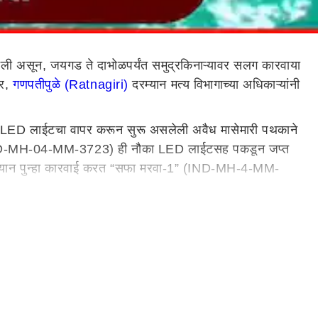
तली असून, जयगड ते दाभोळपर्यंत समुद्रकिनाऱ्यावर सलग कारवाया
गर,
गणपतीपुळे (Ratnagiri)
दरम्यान मत्य विभागाच्या अधिकाऱ्यांनी
 आड LED लाईटचा वापर करून सुरू असलेली अवैध मासेमारी पथकाने
्न” (IND-MH-04-MM-3723) ही नौका LED लाईटसह पकडून जप्त
दरम्यान पुन्हा कारवाई करत “सफा मरवा-1” (IND-MH-4-MM-
ागर), सागरी सुरक्षा पर्यवेक्षक प्रशांत येलवे, विनायक शिंदे तसेच
ियमन अधिनियम 1981 व सुधारित अध्यादेश 2021 अंतर्गत कठोर
ही संपूर्ण मोहीम सहाय्यक आयुक्त सागर कुवेस्कर यांच्या
ण्यात आला आहे.