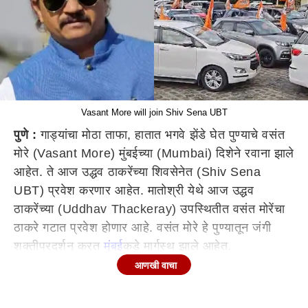
Vasant More will join Shiv Sena UBT
पुणे :
गाड्यांचा मोठा ताफा, हातात भगवे झेंडे घेत पुण्याचे वसंत
मोरे (Vasant More) मुंबईच्या (Mumbai) दिशेने रवाना झाले
आहेत. ते आज उद्धव ठाकरेंच्या शिवसेनेत (Shiv Sena
UBT) प्रवेश करणार आहेत. मातोश्री येथे आज उद्धव
ठाकरेंच्या (Uddhav Thackeray) उपस्थितीत वसंत मोरेंचा
ठाकरे गटात प्रवेश होणार आहे. वसंत मोरे हे पुण्यातून जंगी
शक्तीप्रदर्शन करत
मुंबई
कडे मार्गस्थ झाले आहेत.
आणखी वाचा
पुणे
लोकसभेची निवडणूक वसंत मोरे यांनी वंचित बहुजन
आघाडीच्या (Vanchit Bahujan Aghadi) तिकीटावर