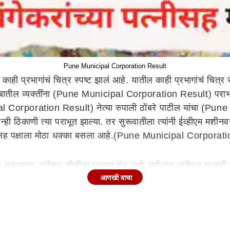
Pune Municipal Corporation Result
ाही प्रभागांचं चित्र स्पष्ट झालं आहे. यातील काही प्रभागांचं चित
ुटूंबातील व्यक्तींना (Pune Municipal Corporation Result) परा
nicipal Corporation Result) नेत्या रुपाली ठोंबरे पाटील यांचा 
 ठिकाणी त्या पराभूत झाल्या. तर सुरूवातीला त्यांनी ईव्हीएम मशीनवर
त्यांच्यासह पक्षाला मोठा धक्का बसला आहे.(Pune Municipal Corpora
क लढवणारा आंदेकर टोळीचा प्रमुख बंडू ऊर्फ सुर्यकांत आंदेकर याचाही
आणखी वाचा
रमांक २३ मधून निवडून आल्या आहेत. या दोघींना राष्ट्रवादी काँग्रेस 
राभव झाला आहे. बंडू आंदेकरला फक्त १५३ मते मिळाली आहेत.(Pun
ाठी (Pune Municipal Corporation Result) आपल्या मुलाला आणि 