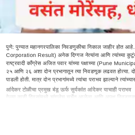
पुणे: पुण्यात महानगरपालिका निवडणुकीचा निकाल जाहीर होत आहे. क
Corporation Result) अनेक दिग्गज नेत्यांना आणि त्यांच्या क
राष्ट्रवादी काँग्रेस अजित पवार यांच्या पक्षाच्या (Pune Mu
२५ आणि २६ अशा दोन प्रभागातून त्या निवडणूक लढवत होत्या. दोन्ही
पाडली होती. मात्र दोन प्रभागांमध्ये त्यांचा पराभव झाल्याने 
आंदेकर टोळीचा प्रमुख बंडू ऊर्फ सुर्यकांत आंदेकर याचाही पराभव
गेल्या काही दिवसांमध्ये चांगलेच चर्चेत आलेला आणि अपक्ष निवडणू
भावजयी लक्ष्मी आंदेकर आणि सुन सोनाली आंदेकर या दोघी प्रभाग क्
लढणाऱ्या स्वतः बंडू आंदेकराचा महानगरपालिका निवडणुकीत प
रविंद्र धंगेकरांच्या पत्नीसह मुलाचाही पराभव
शिवसेना नेते आणि माजी आमदार रविंद्र धंगेकरांनी
पुणे
महापालिकेस