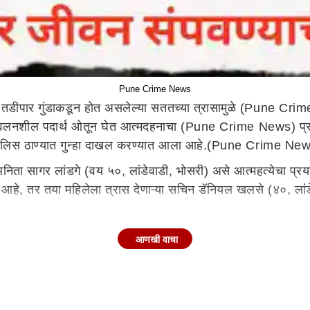
Pune Crime News
तडीपार गुंडाकडून होत असलेल्या सततच्या त्रासामुळे (Pune Cri
वर ज्वलनशील पदार्थ ओतून घेत आत्मदहनाचा (Pune Crime News) प्र
री पोलिस ठाण्यात गुन्हा दाखल करण्यात आला आहे.(Pune Crime Ne
िता सागर लांडगे (वय ५०, लांडेवाडी, भोसरी) असे आत्महत्येचा प्रयत्
दिली आहे, तर तया महिलेला त्रास देणाऱ्या सचिन डॅनियल खलसे (४०,
आणखी वाचा
 ममता नावाची पानटपरी आहे. खलसे हा टपरीवर आला. त्याने टपरीतून घेतले
क महिन्याला ५०० रुपये हप्ता द्यावा लागेल, नाहीतर तुझी टपरी ज
ाण्यात तक्रार दिली. पोलिसांच्या कारवाई केल्यानंतरही तो महिलेला
ी बाटली आणली होती. पोलिसांनी आत्महत्या करण्यापासून परावृत्त केल