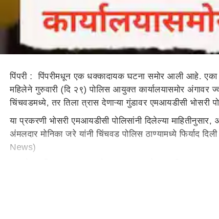
पिंपरी : पिंपरीमधून एक धक्कादायक घटना समोर आली आहे. एका 
महिलेने गुरुवारी (दि २९) पोलिस आयुक्त कार्यालयासमोर अंगा
चिंचवडमध्ये, तर तिला त्रास देणाऱ्या गुंडावर एमआयडीसी भोस
या प्रकरणी भोसरी एमआयडीसी पोलिसांनी दिलेल्या माहितीनुसार, अन
अंमलदार मोनिका जरे यांनी चिंचवड पोलिस ठाण्यामध्ये फिर्याद 
News)
प्रत्येक महिन्याला ५०० रुपये हप्ता द्यावा लागेल, नाहीतर
आत्महत्येचा प्रयत्न केलेल्या अनिता लांडगे यांची लांडेवाडी येथे
तो चिडून गेला. 'तुला जर पानटपरी चालवायची असेल, तर प्रत्ये
धमकी दिली. याबाबत अनिता लांडगे यांनी एमआयडीसी भोसरी पोलिस ठ
कार्यालयासमोर ती महिला आली. तिने सोबत ज्वलनशील पदार्थ असलेल