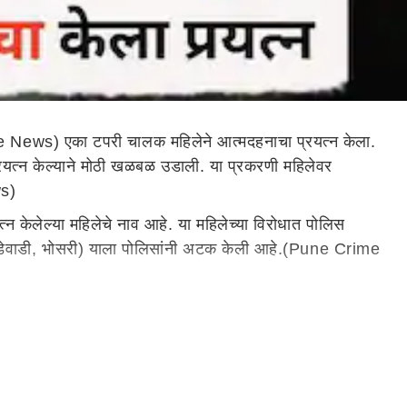
me News) एका टपरी चालक महिलेने आत्मदहनाचा प्रयत्न केला.
यत्न केल्याने मोठी खळबळ उडाली. या प्रकरणी महिलेवर
ws)
न केलेल्या महिलेचे नाव आहे. या महिलेच्या विरोधात पोलिस
 लांडेवाडी, भोसरी) याला पोलिसांनी अटक केली आहे.(Pune Crime
ल्या सिगारेट, पाण्याच्या बाटलीचे लांडगे यांनी पैसे मागितले असता
ाळून टाकीन (Pune Crime News) आणि तुला मारून टाकीन,' अशी
 त्रास देत होता. गुरुवारी सकाळी महिला पोलिस आयुक्त
े. त्यानंतरही तिने ज्वलनशील पदार्थ स्वतःच्या अंगावर ओतून