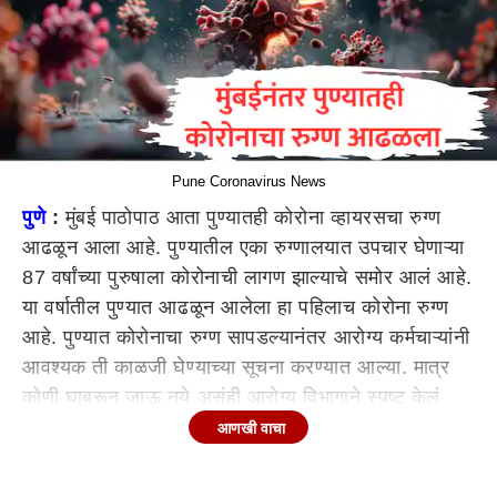
Pune Coronavirus News
पुणे
:
मुंबई पाठोपाठ आता पुण्यातही कोरोना व्हायरसचा रुग्ण
आढळून आला आहे. पुण्यातील एका रुग्णालयात उपचार घेणाऱ्या
87 वर्षांच्या पुरुषाला कोरोनाची लागण झाल्याचे समोर आलं आहे.
या वर्षातील पुण्यात आढळून आलेला हा पहिलाच कोरोना रुग्ण
आहे. पुण्यात कोरोनाचा रुग्ण सापडल्यानंतर आरोग्य कर्मचाऱ्यांनी
आवश्यक ती काळजी घेण्याच्या सूचना करण्यात आल्या. मात्र
कोणी घाबरून जाऊ नये असंही आरोग्य विभागाने स्पष्ट केलं
आहे.
आणखी वाचा
राज्याची राजधानी मुंबईमध्ये आतापर्यंत 53 कोरोना रुग्ण सापडले