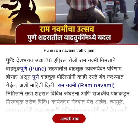
Pune ram navami traffic jam
पुणे:
देशभरात उद्या 26 एप्रिल रोजी राम नवमी निमत्ताने
वाहतूक
पुणे (Pune)
शहरातील वाहतूक व्यवस्थेवर परिणाम
होणार असून
पुणे
वाहतूक पोलिसांनी काही रस्ते बंद करण्यात
येईल, अशी माहिती दिली.
राम नवमी (Ram navami)
निमित्ताने उद्या शहरात विविध संघटना आणि राजकीय पक्षांकडून
मिरवणूक तसेच विविध कार्यक्रम घेण्यात येत आहेत. त्यामुळे,
वाहतूक कोंडी टाळण्यासाठी पोलिसांकडून पर्यायी मार्ग देत काही
ठिकाणचे रस्ते बंद करण्यात आले आहेत. त्यामध्ये, प्रामुख्याने
आणखी वाचा
पुण्यातील बाजीराव रोड आणि लष्कर परिसरातील रस्त बंद
राहणार आहेत.