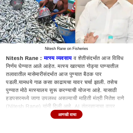
Nitesh Rane on Fisheries
Nitesh Rane :
मत्स्य व्यवसाय
व शेतीसंदर्भात आज विविध
निर्णय घेण्यात आले आहेत. मत्स्य खात्यात गोड्या पाण्यातील
तलावातील मासेमारीसंदर्भात आज पुण्यात बैठक पार
पडली.यामधये गाळ कसा काढायचा यावर चर्चा झाली. तसेच
पुण्यात मोठे मत्स्यालय सुरू करण्याची योजना आहे. यासाठी
हडपसरमध्ये जागा उपलब्ध असल्याची माहिती मंत्री नितेश राणे
(Nitesh Rane) यांनी दिली आहे. AI तंत्रज्ञानाचा वापर
मत्स्य व्यवसायात होणार आहे
आणखी वाचा
मत्स्य उत्पन्न वाढवण्यासाठी उपाययोजना गरजेच्या
मत्स्य उत्पन्न वाढवण्यासाठी उपाययोजना गरजेच्या आहेत. सध्या