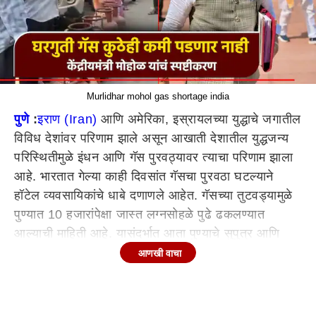
Murlidhar mohol gas shortage india
पुणे
:
इराण (Iran)
आणि अमेरिका, इस्रायलच्या युद्धाचे जगातील
विविध देशांवर परिणाम झाले असून आखाती देशातील युद्धजन्य
परिस्थितीमुळे इंधन आणि गॅस पुरवठ्यावर त्याचा परिणाम झाला
आहे. भारतात गेल्या काही दिवसांत गॅसचा पुरवठा घटल्याने
हॉटेल व्यवसायिकांचे धाबे दणाणले आहेत. गॅसच्या तुटवड्यामुळे
पुण्यात 10 हजारांपेक्षा जास्त लग्नसोहळे पुढे ढकलण्यात
आल्याची माहिती आहे. यासंदर्भात आता पुण्याचे सुपुत्र आणि
केंद्रीयमंत्री
मुरलीधर मोहोळ (Murlidhar mohol)
यांनी
आणखी वाचा
माहिती दिली. देशात सुरू असलेल्या घरगुती गॅसच्या
तुटवड्यांसदर्भात भारत सरकारने 100 टक्के काळजी घेतली
आहे. देशभरात व्यावसायिक गॅस दिला जातो, तो थांबवला आहे