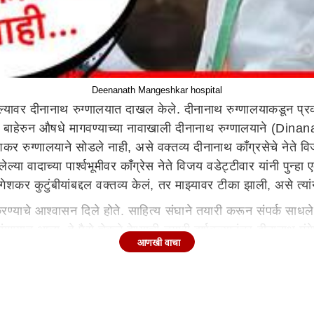
Deenanath Mangeshkar hospital
ाल्यावर दीनानाथ रुग्णालयात दाखल केले. दीनानाथ रुग्णालयाकडून 
तेव्हा बाहेरुन औषधे मागवण्याच्या नावाखाली दीनानाथ रुग्णालयाने
र रुग्णालयाने सोडले नाही, असे वक्तव्य दीनानाथ काँग्रसेचे नेते 
्या वादाच्या पार्श्वभूमीवर काँग्रेस नेते विजय वडेट्टीवार यांनी पुन्
कर कुटुंबीयांबद्दल वक्तव्य केलं, तर माझ्यावर टीका झाली, असे त्यां
रण्याचे आश्वासन दिले होते. साहित्य संघाने तयारी करून संपर्क साधल
ण्यात आला. हे पैसे चेकने देण्याची तयारी दर्शवल्यानंतर दीनानाथ मंगेश
आणखी वाचा
, असे सांगितले व लता मंगेशकर यांच्याशी संपर्क साधला. त्यावर त्यांन
 यांनी म्हटले.
मंत्रण दिल्यानंतर संमेलनात येण्यासाठी दोन लाख रुपये मागितले होते. 
ंगेशकर पैशांच्या मागणीवर अडून राहिल्या, असा दावाही विजय वडेट्टीव