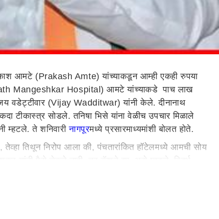
प्रकाश आमटे (Prakash Amte) यांच्याकडून आम्ही एकही रुपया
 (Dinanath Mangeshkar Hospital) आमटे यांच्याकडे पाच लाख
विजय वडेट्टीवार (Vijay Wadditwar) यांनी केले. दीनानाथ
हा एकदा टीकास्त्र सोडले. तनिषा भिसे यांना वेळीच उपचार मिळाले
नी म्हटले. ते शनिवारी
नागपूर
मध्ये प्रसारमाध्यमांशी बोलत होते.
े, तेव्हा तिथून निरोप आला की, पंचतारांकित हॉटेलमध्ये आमची सोय
कर यांनी पैसे चेकने नाही, तर कॅशने द्या, असे म्हटले. विदर्भ
ी हृदयनाथ मंगेशकर जे सांगत आहेत तसेच करा, असे सांगितले गेले.
त्या खासदाराने ते पैसे दिले. परंतु, कार्यक्रम जवळ आल्यावर
ार यांनी केला.