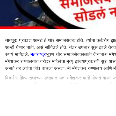
नागपूर:
प्रकाश आमटे हे थोर समाजसेवक होते. त्यांना कर्करोग झ
आम्ही घेणार नाही, असे सांगितले होते. नंतर उपचार सुरू झाले 
रुपये मागितले.
महाराष्ट्र
भूषण थोर समाजसेवकालाही दीनानाथ मंगेशक
मंगेशकर रुग्णालयात गरोदर महिलेचा मृत्यू झाल्याप्रकरणी सुरु असलेल
असते तर त्यांचा जीव वाचला असता. मी मंगेशकर रुग्णालय आणि मंगेश
विदर्भ साहित्य संघाच्या उत्सवात लता मंगेशकर यांनी मोफत गायन क
करा, स्पेशल फ्लाईट करून द्या. त्यासाठी 22 लाख रुपयांचा खर्च सांग
साहित्य संघाने आम्ही संस्था असल्याने कॅशने पैसे देणे शक्य नाही
त्यामुळे हा कार्यक्रम रद्द करावा लागला होता, असे विजय वडेट्टीवार
एका खासदाराने साहित्य संमेलनात येण्यासाठी लता मंगेशकर यांना नि
आणखी तीन लाख रुपये मागितले गेले. कार्यक्रमात येण्यासाठी लता म