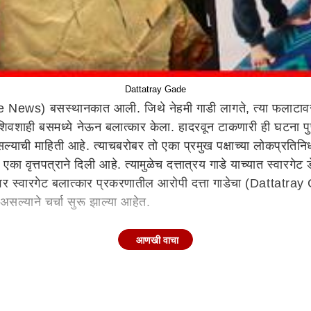
Dattatray Gade
me News) बसस्थानकात आली. जिथे नेहमी गाडी लागते, त्या फलाटाव
शाही बसमध्ये नेऊन बलात्कार केला. हादरवून टाकणारी ही घटना पु
याची माहिती आहे. त्याचबरोबर तो एका प्रमुख पक्षाच्या लोकप्रतिनिध
 वृत्तपत्राने दिली आहे. त्यामुळेच दत्तात्रय गाडे याच्यात स्वारगेट 
र स्वारगेट बलात्कार प्रकरणातील आरोपी दत्ता गाडेचा (Dattatray G
सल्याने चर्चा सुरू झाल्या आहेत.
आणखी वाचा
ाईलला फोटो शिरुरचे आमदार माऊली कटके यांचा फोटो दिसून येत आहे. 
्थयात्रा घडवल्या. त्यामधे आरोपी गाडे सहभागी झाला होता अशी माहि