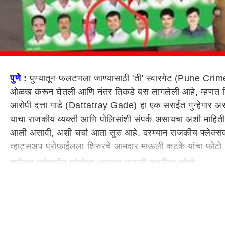
पुणे
:
पुण्यातून फलटणला जाण्यासाठी 'ती' स्वारगेट (Pune Cri
ओळख करून घेतली आणि नंतर तिकडे बस लागलेली आहे, म्हणत शिव
आरोपी दत्ता गाडे (Dattatray Gade) हा एक सराईत गुन्हेगार असल्
याचा राजकीय व्यक्ती आणि पोलिसांशी संपर्क असायचा अशी माहिती एका
आली असावी, अशी चर्चा आता सुरु आहे. दरम्यान राजकीय फ्लेक्सव
व्हाट्सअप प्रोफाईलला शिरुरचे आमदार माऊली कटके यांचा फोटो अ
गाडेच्या प्रोफाईल फोटोला आमदार माऊली कटकेंचा फोटो
स्वारगेट प्रकरणातील आरोपी दत्ता गाडे याच्या व्हाट्सअप प्रोफ
आहेत. माऊली कटके यांनी त्यांच्या मतदारसंघातील नागरिकांना तिर
कोणताही संबंध नसून आपण त्याला ओळखत नसल्याचं म्हटलं आहे.
आमदार माऊली कटके यांचं स्पष्टीकरण