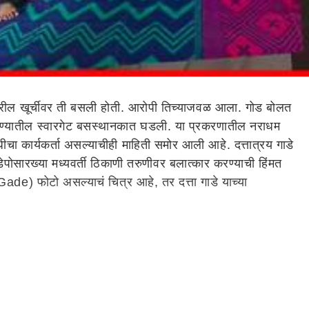
रील खूर्चीवर ती बसली होती. आरोपी तिच्याजवळ आला. गोड बोलत
ण्यातील स्वारगेट बसस्थानकात घडली. या प्रकरणातील नराधम
ीचा कार्यकर्ता असल्याचीही माहिती समोर आली आहे. दत्तात्रय गाडे
डेपोसारख्या मध्यवर्ती ठिकाणी तरुणीवर बलात्कार करण्याची हिंमत
ade) फोटो असल्याचं चित्र आहे, तर दत्ता गाडे याच्या
माऊली कटके हे राष्ट्रवादी कॉंग्रेस अजित पवार गटाचे आमदार
ती आहे. आमदार माऊली कटके यांनी मात्र दत्तात्रय गाडेशी आपला