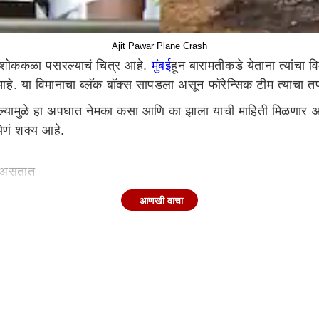
Ajit Pawar Plane Crash
यावर शोककळा पसरल्याचं चित्र आहे.
मुंबई
हून बारामतीकडे येताना त्यांच
 आहे. या विमानाचा ब्लॅक बॉक्स सापडला असून फॉरेन्सिक टीम त्याच
डल्यामुळे हा अपघात नेमका कसा आणि का झाला याची माहिती मिळणार आहे
येणं शक्य आहे.
णं असतात
आणखी वाचा