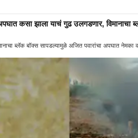
त कसा झाला याचं गुढ उलगडणार, विमानाचा ब्लॅक
ाचा ब्लॅक बॉक्स सापडल्यामुळे अजित पवारांचा अपघात नेमका