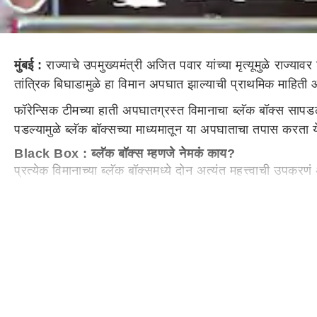
मुंबई :
राज्याचे उपमुख्यमंत्री अजित पवार यांच्या मृत्यूमुळे राज्
तांत्रिक बिघाडामुळे हा विमान अपघात झाल्याची प्राथमिक माहिती
फॉरेन्सिक टीमच्या हाती अपघातग्रस्त विमानाचा ब्लॅक बॉक्स साप
पडल्यामुळे ब्लॅक बॉक्सच्या माध्यमातून या अपघाताचा तपास करता 
Black Box : ब्लॅक बॉक्स म्हणजे नेमकं काय?
प्रत्येक विमानाच्या ब्लॅक बॉक्समध्ये दोन अत्यंत महत्त्वाची उपकर
1. फ्लाइट डेटा रेकॉर्डर (FDR)
- हे उपकरण विमानाच्या तांत्रिक हालचालींची नोंद ठेवतं, जसं की,
- विमानाची गती (Speed)
- उंची (Altitude)
- इंजिनची स्थिती