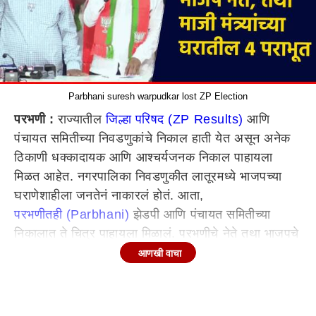
Parbhani suresh warpudkar lost ZP Election
परभणी :
राज्यातील
जिल्हा परिषद (ZP Results)
आणि
पंचायत समितीच्या निवडणुकांचे निकाल हाती येत असून अनेक
ठिकाणी धक्कादायक आणि आश्चर्यजनक निकाल पाहायला
मिळत आहेत. नगरपालिका निवडणुकीत लातूरमध्ये भाजपच्या
घराणेशाहीला जनतेनं नाकारलं होतं. आता,
परभणीतही (Parbhani)
झेडपी आणि पंचायत समितीच्या
निकालात ते चित्र पाहायला मिळालं. परभणीचे नेते तथा भाजपचे
माजी मंत्री सुरेश वरपुडकर यांच्या कुटुंबातील पाच जण या
आणखी वाचा
निवडणुकीमध्ये उभे होते. त्यामध्ये, 5 पैकी 4 जागेव वरपूडकर
यांच्या नातेवाईकांना पराभव स्वीकारावा लागला असून केवळ एका
जागेवर त्यांचा पुतण्या विजयी झाला आहे. अजित वरपूडकर यांनी