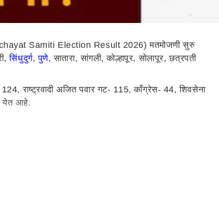
anchayat Samiti Election Result 2026) मतमोजणी सुरु
री,
सिंधुदुर्ग
,
पुणे
, सातारा, सांगली, कोल्हापूर, सोलापूर, छत्रपती
- 124, राष्ट्रवादी अजित पवार गट- 115, काँग्रेस- 44, शिवसेना
न येत आहे.
13इतर- 34
6)
िनविरोध जिंकल्या आहेत. 50 सदस्यांच्या सिंधुदुर्ग जिल्हा परिषदेत
ि शिंदे शिवसेनेचा 1 सदस्य बिनविरोध विजयी झाल्याचं समोर आलं
 समिती गणातून उभे असलेले अनिल जाधव यांच्या विरोधात
पंचायत समिती गणातून शिंदे शिवसेनेच्या उमेदवार डॉ. पद्मजा