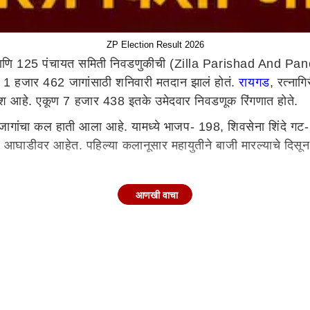
ZP Election Result 2026
ा आणि 125 पंचायत समिती निवडणुकीची (Zilla Parishad And P
या 1 हजार 462 जागांसाठी शनिवारी मतदान झालं होतं.
रायगड
, रत्नागि
वेश आहे. एकूण 7 हजार 438 इतके उमेदवार निवडणूक रिंगणात होते.
 जागांचा कल हाती आला आहे. यामध्ये भाजप- 198, शिवसेना शिंदे गट
 आघाडीवर आहेत. पहिल्या कलानूसार महायुतीने बाजी मारल्याचे दिसू
115काँग्रेस- 44शिवसेना ठाकरे गट- 36राष्ट्रवादी शरद पवार गट- 
आणखी वाचा
 Panchayat Samiti Election Winner Candidate List 202
दुर्ग जिल्हा परिषदेच्या 8, तर पंचायत समितीच्या 17 जागा महायुतीने ब
 तर 100 सदस्यसंख्या असलेल्या पंचायत समितीमध्ये भाजपचे 16 आण
ध जिंकले आहेत. महाड पंचायत समिती निवडणुकीत सवाने धामणे पंचायत
जाधव हे बिनविरोध निवडून आले आहेत. तर
रत्नागिरी
जिल्ह्यातील नाणीज 