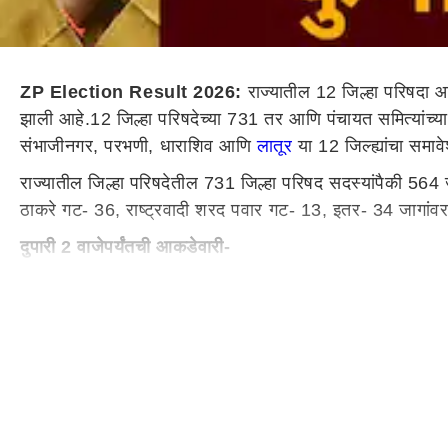
ZP Election Result 2026:
राज्यातील 12 जिल्हा परिषद
झाली आहे.12 जिल्हा परिषदेच्या 731 तर आणि पंचायत समित्यांच्
संभाजीनगर, परभणी, धाराशिव आणि
लातूर
या 12 जिल्ह्यांचा समा
राज्यातील जिल्हा परिषदेतील 731 जिल्हा परिषद सदस्यांपैकी 564
ठाकरे गट- 36, राष्ट्रवादी शरद पवार गट- 13, इतर- 34 जागांवर
दुपारी 2 वाजेपर्यंतची आकडेवारी-
भाजप- 198शिवसेना शिंदे गट- 124राष्ट्रवादी अजित पवार गट- 
महायुतीच्या 27 जागा बिनविरोध- (Zilla Parishad And
कोकणात महायुतीच्या तब्बल 27 जागा बिनविरोध जिंकल्या आहेत. सिंधु
भाजपचे 7 आणि शिंदे गटाचा 1 सदस्य बिनविरोध विजयी झाला आहे.
आहे. रायगड आणि रत्नागिरीतून शिवसेनेचे दोन उमेदवार बिनविरो
असलेल्या उमेदवारांनी शेवटच्या दिवशी माघारी घेतल्याने अनिल 