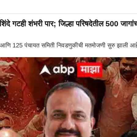
े गटही शंभरी पार; जिल्हा परिषदेतील 500 जागां
 आणि 125 पंचायत समिती निवडणुकीची मतमोजणी सुरु झाली आह