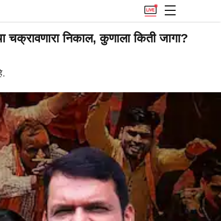
चा चक्रावणारा निकाल, कुणाला किती जागा?
े.