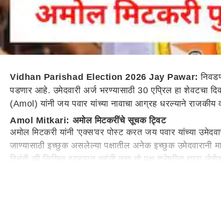
Vidhan Parishad Election 2026 Jay Pawar:
निवडणू
पडणार आहे. उमेदवारी अर्ज भरण्यासाठी 30 एप्रिल हा शेवटचा द
(Amol) यांनी जय पवार यांच्या नावाचा आग्रह धरल्याने राजकीय वर
Amol Mitkari: अमोल मिटकरींचे सूचक ट्विट
अमोल मिटकरी यांनी 'एक्स'वर पोस्ट करत जय पवार यांच्या उमेदवारी
जाण्यासाठी इच्छुक असलेल्या पक्षातील अनेक इच्छुक उमेदवारानी म
विनंती की लिखित स्वरुपात त्यांनी तसा तो पक्ष श्रेष्ठीना द्यावा 