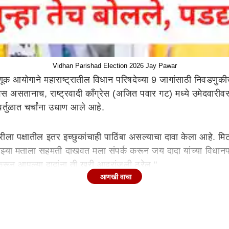
Vidhan Parishad Election 2026 Jay Pawar
क आयोगाने महाराष्ट्रातील विधान परिषदेच्या 9 जागांसाठी निवडणुकीच
िवस असतानाच, राष्ट्रवादी काँग्रेस (अजित पवार गट) मध्ये उमेदवा
्तुळात चर्चांना उधाण आले आहे.
ला पक्षातील इतर इच्छुकांचाही पाठिंबा असल्याचा दावा केला आहे. मि
ाझ्या मताला सहमती दाखवत मला संपर्क करून जय दादा यांच्या विधानपर
जेणेकरून आपल्या दादांना ती खरी आदरांजली ठरेल."
आणखी वाचा