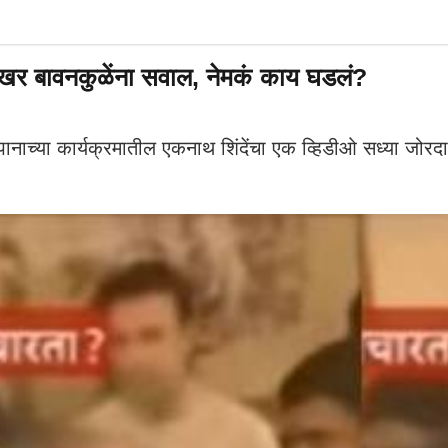
शेखर बावनकुळेंना सवाल, नेमकं काय घडलं?
कार्यक्रमातील एकनाथ शिंदेंचा एक व्हिडीओ सध्या जोरदार व्