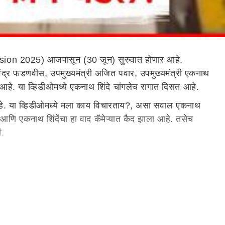
ion 2025) आजपासून (30 जून) सुरुवात होणार आहे.
देवेंद्र फडणवीस, उपमुख्यमंत्री अजित पवार, उपमुख्यमंत्री एकनाथ
 आहे. या व्हिडीओमध्ये एकनाथ शिंदे चांगलेच रागात दिसत आहे.
ेत आहे. या व्हिडीओमध्ये मला काय विचारताय?, असा सवाल एकनाथ
े आणि एकनाथ शिंदेंचा हा वाद कॅमेऱ्यात कैद झाला आहे. तसेच
ही.
 काळात पावसाळी अधिवेशन होणार आहे. विधिमंडळाचे अधिवेशन हे
त अधिकृतरित्या सर्वांसमोर भूमिका मांडावी लागते. त्यामुळे विरोधक
उमटू शकतात.