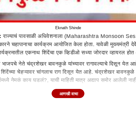
Eknath Shinde
:
राज्याचं पावसाळी अधिवेशनाला (Maharashtra Monsoon Sess
सरकारने चहापानाचा कार्यक्रम आयोजित केला होता. यावेळी मुख्यमंत्री 
कार्यक्रमातील एकनाथ शिंदेंचा एक व्हिडीओ सध्या जोरदार व्हायरल होत
णि भाजपचे नेते चंद्रशेखर बावनकुळे यांच्यावर रागावल्याचे दिसून य
िंदेंच्या चेहऱ्यावर चांगलाच राग दिसून येत आहे. चंद्रशेखर बावनकुळ
घांमध्ये नेमकं काय घडलं?, याची माहिती मात्र अद्याप समोर आलेली ना
आणखी वाचा
णि वेळापत्रक निश्चित झाले आहेत. त्यानुसार 30 जून ते 18 जुलै या
. मंत्र्यांना विरोधकांनी सभागृहात विचारलेल्या प्रश्न आणि समस्यांबाब
तीपीठ महामार्गाचा मुद्दा गाजत आहे. त्यामुळे अधिवेशनात याचे पडसाद 
एकनाथ शिंदे