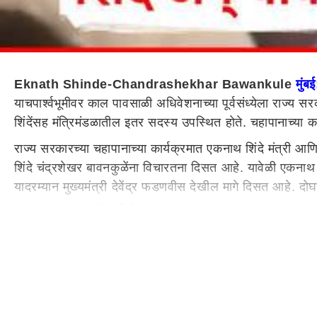
Eknath Shinde-Chandrashekhar Bawankule
मुंबई
याचपार्श्वभूमीवर काल पावसाळी अधिवेशनाच्या पूर्वसंध्येला राज्य 
शिंदेंसह मंत्रिमंडळातील इतर सदस्य उपस्थित होते. चहापानाच्या 
राज्य सरकारच्या चहापानाच्या कार्यक्रमात एकनाथ शिंदे मंत्री आ
शिंदे चंद्रशेखर बावनकुळेंना विचारतना दिसत आहे. यावेळी एकनाथ श
यादरम्यान मुख्यमंत्री देवेंद्र फडणवीस देखील मागे दिसत आहे. दो
आजपासून पावसाळी अधिवेशन-
यंदाच्या राज्य विधिमंडळाच्या पावसाळी अधिवेशनाचा कार्यक्रम आ
विविध समस्या आणि मुद्द्यांवरुन सरकारला घेरण्याची उत्तम संधी असते
सत्ताधाऱ्यांना अडचणीचे प्रश्न विचारु शकतात. सध्या राज्यात शक्
ंच्या चेहऱ्यावर राग, चहापानात वाद, VIDEO: