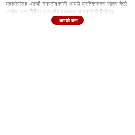
महापौरांसह -माजी नगरसेवकांनी आपले प्रतिज्ञापत्र सादर केले
आहेत. यात विविध राजकीय पक्षांच्या उमेदवारांनी दिलेल्या
प्रतिज्ञापत्रातून माजी महापौर व माजी नगरसेवक कोट्याधीश
आणखी वाचा
असल्याची माहिती उजेडात आली आहे.
निवडणूक आयोगाच्या नियमानुसार उमेदवारांना स्वतःची, पत्नीची
तसेच अवलंबितांची स्थावर व जंगम मालमत्ता, बँक ठेवी, शेअर्स,
दागिने आणि कर्जाची माहिती जाहीर करणे बंधनकारक आहे.
त्यानुसार मुंबई महानगरपालिकेच्या निवडणुकीत उमेदवारांनी
सादर केलेल्या प्रतिज्ञापत्रांत काही माजी नगरसेवकांच्या
मालमत्तेत कोट्यवधी रुपयांची वाढ झाल्याचे आकडेवारीतून समोर
आले आहे. घर, फ्लॅट, व्यावसायिक गाळे, भूखंड यासह बँक ठेवी
आणि गुंतवणुकीत वाढ झाल्याची नोंद आहे. काही माजी
नगरसेवकांनी उत्पन्नाचे स्रोत व्यवसाय, शेती, भाडे उत्पन्न
आणि पगार असल्याचे नमूद केले असले तरी, मालमत्तेतील
झपाट्याने झालेली वाढ मतदारांच्या कुतूहलाचा विषय ठरत आहे.
कोणाची किती संपत्ती वाढली? (Tejasvee Ghosalkar-