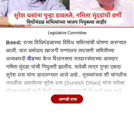
Legislative Committee
Beed:
राज्य विधिमंडळाच्या विविध समित्यांची घोषणा करण्यात
आली. यात धर्मादाय खाजगी रुग्णालय तपासणी समितीच्या
अध्यक्षपदी
बीड
च्या केज विधानसभा मतदारसंघाच्या आमदार
नमिता मुंदडा यांची नियुक्ती झालीय. यावेळी मात्र पुन्हा एकदा
सुरेश धस यांना डावलण्यात आले आहे.. मुख्यमंत्र्या शी चांगलीच
जवळीक असलेल्या सुरेश धस (Suresh Dhas) यांना यापेक्षा
मोठ्या पदाची संधी दिली जाणार असल्याची ही चर्चा चालू आहे
राज्य विधिमंडळात विविध प्रकारच्या समित्या असतात. यात
आणखी वाचा
महायुतीत भाजपच्या वाटेला 11 समित्या आल्या आहेत. या
समित्यांवरील अध्यक्षांची निवड भाजपाकडून करण्यात आली.
अद्याप राष्ट्रवादी काँग्रेस आणि शिवसेनेच्या वाटेला आलेल्या
समितींची घोषणा बाकी आहे. दरम्यान भाजपला मिळालेल्या