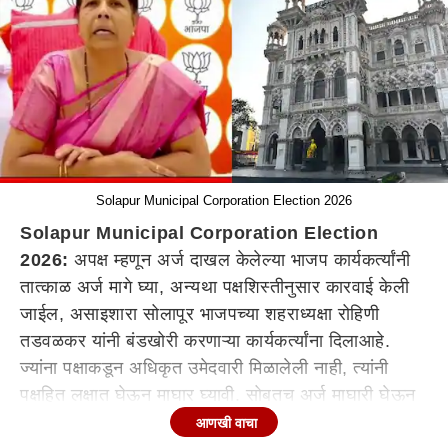
Solapur Municipal Corporation Election 2026
Solapur Municipal Corporation Election
2026:
अपक्ष म्हणून अर्ज दाखल केलेल्या भाजप कार्यकर्त्यांनी
तात्काळ अर्ज मागे घ्या, अन्यथा पक्षशिस्तीनुसार कारवाई केली
जाईल,
असा
इशारा
सोलापूर भाजपच्या शहराध्यक्षा रोहिणी
तडवळकर यां
नी
बंडखोरी करणाऱ्या कार्यकर्त्यांना
दिला
आहे
.
ज्यांना पक्षाकडून अधिकृत उमेदवारी मिळालेली नाही, त्यांनी
पक्षहित लक्षात घेऊन माघार घ्यावी.
सोबतच
अर्ज माघारी घेऊन
अधिकृत उमेदवारांच्या प्रचारात सहभागी व्हावे. माघार घेणाऱ्या
आणखी वाचा