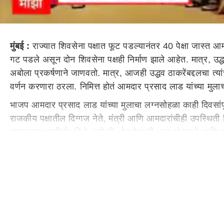
मुंबई :
राज्यात शिवसेना पक्षात फूट पडल्यानंतर 40 पेक्षा जास्त आ
गट पडले असून दोन शिवसेना पक्षही निर्माण झाले आहेत. मात्र, उद्
अबोला प्रकर्षणाने जाणवतो. मात्र, आजही उद्धव ठाकरेंबद्दलचा 
वर्णन करणारा ठरला. निमित्त होतं आमदार प्रसाद लाड यांच्या मुलाच्
भाजप आमदार प्रसाद लाड यांच्या मुलाचा लग्नसोहळा काही दिवसांपूर्
राजकीय पक्षातील दिग्गज नेते, मंत्री आणि आमदारांचीही उपस्थिती द
दाम्पत्यास आशीर्वाद दिले. यावेळी, रोहयोमंत्री भरत गोगावले आणि
होते, फोटोसेशन करत होते. त्यावेळी, भरत गोगावले हेही नवदाम्पत्
उद्धव ठाकरेंना पुढे येण्याची विनंती केली. मात्र, ठाकरेंनी नको इ
यांनीही आपली प्रतिक्रिया दिली.