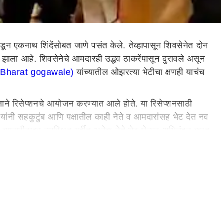
ून एकनाथ शिंदेंसोबत जाणे पसंत केले. तेव्हापासून शिवसेनेत दोन
द झाला आहे. शिवसेनेचे आमदारही उद्धव ठाकरेंपासून दुरावले असून
 (Bharat gogawale)
यांच्यातील ओझरत्या भेटीचा क्षणही याचंच
्ताने रिसेप्शनचे आयोजन करण्यात आले होते. या रिसेप्शनसाठी
े यांनी सहकुटुंब आणि पक्षातील काही नेते व आमदारांसह भेट देत नव
्या व्यासपीठावर उपस्थित गर्दीत अनेक नेते भेट घेऊन अभिनंदन करत
ोगावले पुढे आणि उद्धव ठाकरे पाठिमागे असल्याने भरत गोगावलेंनी
संग कॅमेऱ्यात कैद झाला आहे. आता, या प्रसंगावर भरत गोगावले