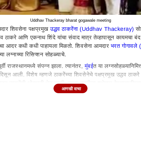
Uddhav Thackeray bharat gogawale meeting
मदार शिवसेना पक्षप्रमुख
उद्धव ठाकरेंना (Uddhav Thackeray)
सोड
धव ठाकरे आणि एकनाथ शिंदे यांचा संवाद मात्र तेव्हापासून कायमचा बं
त्यांचा आदर कधी कधी पाहायला मिळतो. शिवसेना आमदार
भरत गोगावले
या लग्नाच्या रिसिप्शन सोहळ्याचे.
वी राजस्थानमध्ये संपन्न झाला. त्यानंतर,
मुंबई
त या लग्नसोहळ्यानिमित
िसून आली. विशेष म्हणजे ठाकरेंच्या शिवसेनेचे पक्षप्रमुख उद्धव ठाकर
 उद्धव ठाकरेंची ओझरती भेट झाली. नवरा-नवरीला शुभेच्छा देण्यासाठीच
आणखी वाचा
यास बुके देऊन अभिनंदन करत असतानाच उद्धव ठाकरेंची एन्ट्री झाली. ग
थंच बराय असे म्हणत स्टेजवरील गर्दी कमी होण्याची वाट पाहिली. हा प्र