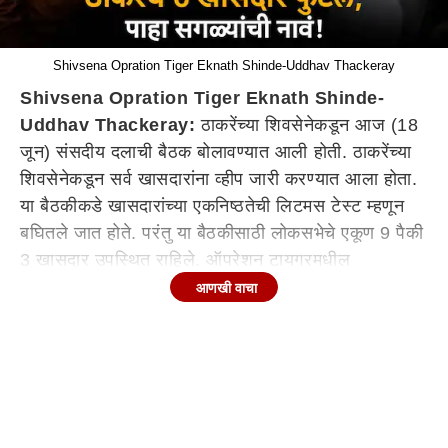
Shivsena Opration Tiger Eknath Shinde-Uddhav Thackeray
Shivsena Opration Tiger Eknath Shinde-
Uddhav Thackeray:
ठाकरेंच्या शिवसेनेकडून आज (18
जून) संसदीय दलाची बैठक बोलावण्यात आली होती. ठाकरेंच्या
शिवसेनेकडून सर्व खासदारांना व्हीप जारी करण्यात आला होता.
या बैठकीकडे खासदारांच्या एकनिष्ठतेची लिटमस टेस्ट म्हणून
बघितले जात होते. परंतु या बैठकीसाठी लोकसभेचे एकूण 9 पैकी
3 खासदार उपस्थित राहिले. ऑपरेशन टायगरमधील
(Opration Tiger) चर्चेत असणारे 6 खासदार गैरहजर
आणखी वाचा
राहिल्याने एकनाथ शिंदेंचं ऑपरेशन टायगर यशस्वी झाल्याचं
शिक्कामोर्तब झालं आहे. त्यामुळे आता शिवसेना ठाकरे गटाकडून
लोकसभेचे अध्यक्ष ओम बिर्ला यांना पत्र लिहून अनुपस्थित
राहिलेल्या 6 खासदारांवर कारवाई करण्याची मागणी केली
जाण्याची शक्यता आहे. दरम्यान, उद्धव ठाकरेंनी आपल्यासोबत