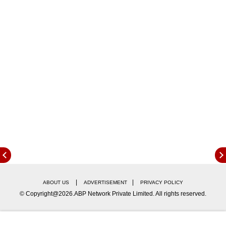
असलेल्या 4 खासदारासोबत चर्चा केली. यावेळी त्यांनी आपली
भूमिका स्पष्ट केली. लोकसभा अध्यक्ष यांना पुन्हा एक पत्र लिहून
6 खासादारंनी व्हीपचं उल्लंघन केल्याची माहिती देणार अशी
सूत्रांची माहिती आहे. (Shivsena Opration Tiger
Eknath Shinde-Uddhav Thackeray)
Continues below advertisement
|
|
ABOUT US
ADVERTISEMENT
PRIVACY POLICY
© Copyright@2026.ABP Network Private Limited. All rights reserved.
शिवसेना ठाकरे गटाचे 6 खासदार शिंदेंच्या गळाला लागले आहेत.