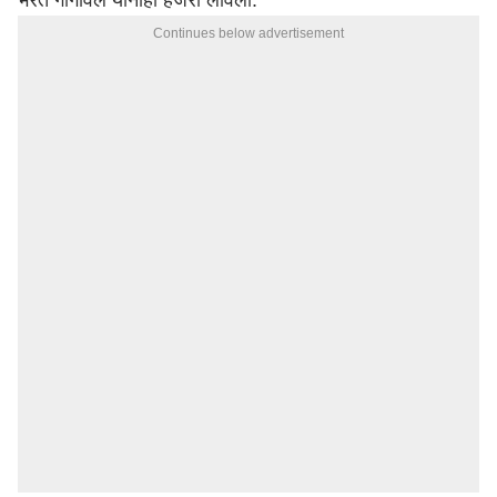
भरत गोगावले यांनीही हजेरी लावली.
Continues below advertisement