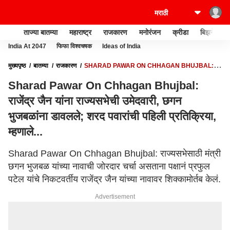
ताज्या बातम्या
महाराष्ट्र
राजकारण
मनोरंजन
क्रीडा
बिझनेस
India At 2047
फिफा विश्वचषक
Ideas of India
मुख्यपृष्ठ
बातम्या
राजकारण
SHARAD PAWAR ON CHHAGAN BHUJBAL:
राजेंद्र जैन यांना राज्यसभेची उमेदवारी, छगन भुजबळांना डावलले; शरद पवारांची पहिली प्रतिक्रिया,
Sharad Pawar On Chhagan Bhujbal:
म्हणाले...
राजेंद्र जैन यांना राज्यसभेची उमेदवारी, छगन
भुजबळांना डावलले; शरद पवारांची पहिली प्रतिक्रिया,
म्हणाले...
Sharad Pawar On Chhagan Bhujbal: राज्यसभेसाठी मंत्री
छगन भुजबळ यांच्या नावाची जोरदार चर्चा असताना पक्षानं प्रफुल
पटेल यांचे निकटवर्तीय राजेंद्र जैन यांच्या नावावर शिक्कामोर्तब केलं.
Advertisement