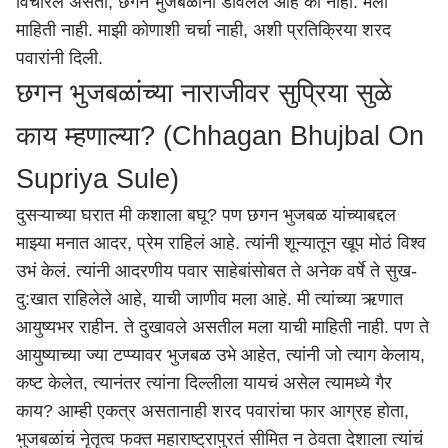
विचारले असता, छगन भुजबळांना डावलेले आहे की नाही. मला
माहिती नाही. माझी कोणाशी चर्चा नाही, अशी प्रतिक्रिया शरद
पवारांनी दिली.
छगन भुजबळांच्या नाराजीवर सुप्रिया सुळे
काय म्हणाल्या? (Chhagan Bhujbal On
Supriya Sule
)
दुसऱ्याच्या घरात मी कशाला बघू? पण छगन भुजबळ यांच्याबद्दल
माझ्या मनात आदर, प्रेम राहिलं आहे. त्यांनी शून्यातून खूप मोठं विश्व
उभं केलं. त्यांनी आदरणीय पवार साहेबांसोबत ते अनेक वर्षे ते सुख-
दु:खात राहिलेले आहे, याची जाणीव मला आहे. मी त्यांच्या ऋणात
आयुष्यभर राहीन. ते दुखावले असतील मला याची माहिती नाही. पण ते
आयुष्याच्या ज्या टप्प्यावर भुजबळ उभे आहेत, त्यांनी जो त्याग केलाय,
कष्ट केलेत, त्यानंतर त्यांना दिल्लीला यायचं असेल त्यामध्ये गैर
काय? आम्ही एकत्र असतानाही शरद पवारांचा फार आग्रह होता,
भुजबळांचं नेृतृत्व फक्त महाराष्ट्रापुरतं सीमित न ठेवता देशाला त्यांचं