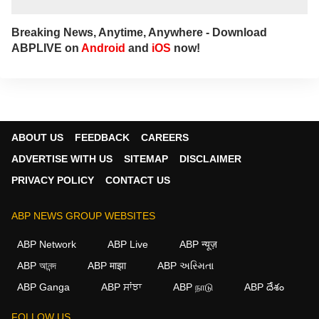
Breaking News, Anytime, Anywhere - Download
ABPLIVE on
Android
and
iOS
now!
ABOUT US
FEEDBACK
CAREERS
ADVERTISE WITH US
SITEMAP
DISCLAIMER
PRIVACY POLICY
CONTACT US
ABP NEWS GROUP WEBSITES
ABP Network
ABP Live
ABP न्यूज़
ABP আনন্দ
ABP माझा
ABP અસ્મિતા
ABP Ganga
ABP ਸਾਂਝਾ
ABP நாடு
ABP దేశం
FOLLOW US