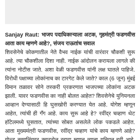
Sanjay Raut: भाजप पदाधिकाऱ्याला
अटक
,
गृहमंत्री
फडणवीस
आता
काय म्हणणे आहे?,
संजय
राऊतांच
सवाल
शिवसेनेचे
कोकणातील
नेते
वैभव नाईक
यांची
वारंवार चौकशी सुरू
आहे. त्या चौकशीला दिशा नाही. नाईक आंदोलन करायला लागले की
त्यांना
नोटीस जाते. अशा वेळी फडणवीस यांनी लक्ष घातले पाहिजे.
विरोधी पक्षाच्या लोकांनाच का टारगेट केले जाते? काल (6
जून
)
मुंबई
विमान तळावर सोने तस्करी प्रकरणात भाजपच्या लोकांना अटक
झाली. यावर फडणवीस का नाही बोलत आहेत? शिवसेनेचे युनियनला
आव्हान देण्यासाठी
हि
घुसखोरी
करण्यात
येत
आहे
. योगेश म्हणून
आहेत, त्यांची
ही
गॅंग
आहे. काय सुरू आहे हे? रवींद्र चव्हाण थेट
हॉटेल
मध्ये घुसतात, त्यांच्या सोबत असलेले लोक पकडले आहेत.
आता
मुख्यमंत्री
फडणवीस,
रवींद्र
चव्हाण यांचे काय म्हणणे आहे?
गोल्ड स्मगलिंगवर
कण्ट्रोल
रहावा म्हणून त्याना युनियन हवी आहे.