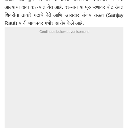
आल्याचा दावा
करण्यात
येत
आहे
.
दरम्यान
या
प्रकरणावर
बोट
ठेवत
शिवसेना
ठाकरे
गटाचे
नेते
आणि
खासदार
संजय
राऊत
(Sanjay
Raut)
यांनी
भाजप
वर
गंभीर
आरोप
केले
आहे
.
Continues below advertisement