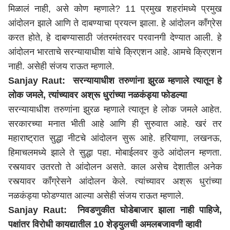
मिळा
लं
नाही, असे कोण म्हणाले? 11 प्रमुख श
ह
रांमध्ये प्रमुख
आंदोल
न
झाले आणि ते दाबण्याचा प्रयत्न झाला. हे आंदोलन काँग्रेस
करत होते, हे दाबण्यासाठी जंतरमंतरवर परवानगी देण्यात आली. हे
आंदोलन भारताचे सरन्यायाधीश यांचे क्रिएशन आहे. आमचे क्रिएशन
नाही.
असेही
संजय
राऊत
म्हणाले
.
Sanjay Raut: सरन्यायाधीश
तरुणांना
झुरळ म्हणाले त्यातून हे
लोक जमले,
त्यांच्यावर
अश्रू धुरांच्या नळकंड्या फोडल्या
सरन्यायाधीश
तरुणांना
झुरळ म्हणाले त्यातून हे लोक जमले आहेत.
सरकारच्या
मनात भीती आहे आणि ही सुरुवात आहे.
खरं
तर
महाराष्ट्र
ात सुद्धा नीटचे आंदोलन सुरू आहे. हरियाणा, लखनऊ,
हिमाचलमध्ये झाले ते सुद्धा पहा. मोबाईलवर कुठे आंदोलन म्हणता.
रस्त्यावर उतरतो ते आंदोलन असते. काल असेच देशातील अनेक
रस्त्यावर काँग्रेसने आंदोलन केले. त्यांच्यावर अश्रू धुरांच्या
नळकंड्या फोडण्यात आल्या
असेही
संजय
राऊत
म्हणाले
.
Sanjay Raut: निवडणुकी
त
घोडेबाजार झाला नाही पाहिजे,
पक्षांतर विरोधी कायद्यातील 10 शेड्युल
ची
अमलबजावणी
व्हावी