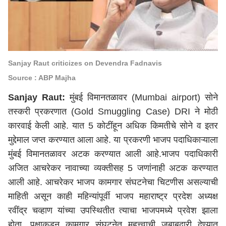
Sanjay Raut criticizes on Devendra Fadnavis
Source : ABP Majha
Sanjay Raut:
मुंबई विमानतळावर (Mumbai airport) सोने
तस्करी प्रकरणात (Gold Smuggling Case) DRI
ने
मोठी
कारवाई
केली
आहे
.
यात
5 कोटींहून अधिक किमतीचे सोने व इतर
मुद्देमाल जप्त
करण्यात
आला
आहे
.
या
प्रकरणी
भाजप पदाधिकाऱ्याला
मुंबई विमानतळावर अटक
करण्यात
आली
आहे
.भाजप पदाधिकारी
अजित आचरेकर नावाच्या व्यक्तीसह 5 जणांना
ही
अटक
करण्यात
आली
आहे
. आचरेकर भाजप कामगार संघटनेचा चिटणीस असल्याची
माहिती
असून
काही महिन्यांपूर्वी भाजप महाराष्ट्र प्रदेश अध्यक्ष
रवींद्र चव्हाण यांच्या उपस्थितीत
त्याचा
भाजपमध्ये प्रवेश
झाला
होता
. पक्षाकडून कामगार संघटनेत महत्त्वाची जबाबदारी देण्यात