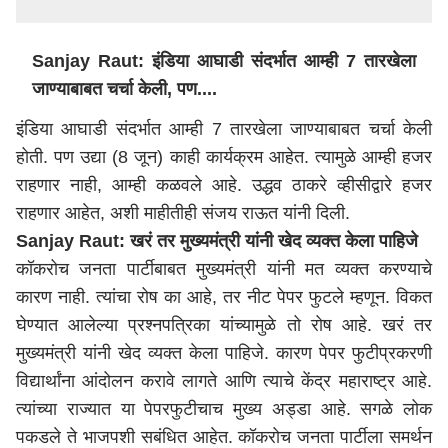
Sanjay Raut: इंडिया आघाडी
संदर्भात
आम्ही 7 तारखेला
जाण्याबाबत चर्चा केली, पण....
इंडिया आघाडी
संदर्भात
आम्ही 7 तारखेला जाण्याबाबत चर्चा केली
होती. पण उद्या (8
जून
) काही कार्यक्रम आहेत. त्यामुळे आम्ही हजर
राहणार नाही, आम्ही कळवले आहे. उद्धव ठाकरे व्हीसीद्वारे हजर
राहणार
आहेत
,
अशी
माही
ती
ही
संजय
राऊत
यांनी
दिली
.
Sanjay Raut: खरं
तर मुख्यमंत्री यांनी खे
द
व्यक्त केला पाहिजे
कॉकरोच जनता पार्टी
बाबत
मुख्यमंत्री यांनी मत व्यक्त करण्याचे
कारण नाही. त्यांचा रोष का आहे, तर नीट पेपर फुटले
म्हणून
. विकत
घेण्यात आले
ल्या
प्रश्नपत्रिका
यांच्या
मुळे
तो
रोष
आहे
.
खरं
तर
मुख्यमंत्री यांनी खे
द
व्यक्त केला पाहिजे. कारण
पेपर
फुटी
प्रकरणी
विद्यार्थांना
आंदोलन करावे लागते आणि त्याचे केंद्र महाराष्ट्र आहे.
त्यांच्या राज्यात
या
पेपर
फुटीचाच
मुख्य अड्डा आहे. सगळे लोक
पकडले ते भाजपशी सबंधित आहेत. कॉकरोच जनता पार्टीला समर्थन