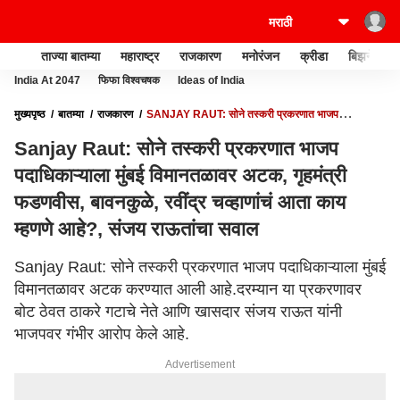
ताज्या बातम्या
महाराष्ट्र
राजकारण
मनोरंजन
क्रीडा
बिझनेस
India At 2047
फिफा विश्वचषक
Ideas of India
मुख्यपृष्ठ
बातम्या
राजकारण
SANJAY RAUT: सोने तस्करी प्रकरणात भाजप
पदाधिकाऱ्याला मुंबई विमानतळावर अटक, गृहमंत्री फडणवीस, बावनकुळे, रवींद्र चव्हाणांचं आता काय
Sanjay Raut: सोने तस्करी प्रकरणात भाजप
म्हणणे आहे?, संजय राऊतांचा सवाल
पदाधिकाऱ्याला मुंबई विमानतळावर अटक, गृहमंत्री
फडणवीस, बावनकुळे, रवींद्र चव्हाणांचं आता काय
म्हणणे आहे?, संजय राऊतांचा सवाल
Sanjay Raut: सोने तस्करी प्रकरणात भाजप पदाधिकाऱ्याला मुंबई
विमानतळावर अटक करण्यात आली आहे.दरम्यान या प्रकरणावर
बोट ठेवत ठाकरे गटाचे नेते आणि खासदार संजय राऊत यांनी
भाजपवर गंभीर आरोप केले आहे.
Advertisement