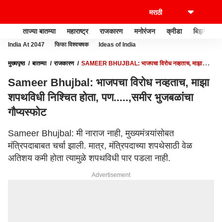
ताज्या बातम्या
महाराष्ट्र
राजकारण
मनोरंजन
क्रीडा
बिझनेस
India At 2047
फिफा विश्वचषक
Ideas of India
मुख्यपृष्ठ
बातम्या
राजकारण
SAMEER BHUJBAL: भाजपचा विरोध नव्हताच, माझा
शपथविधी निश्चित होता, पण.....,समीर भुजबळांचा गौप्यस्फोट
Sameer Bhujbal: भाजपचा विरोध नव्हताच, माझा
शपथविधी निश्चित होता, पण.....,समीर भुजबळांचा
गौप्यस्फोट
Sameer Bhujbal: मी नाराज नाही, मुख्यमंत्र्यांसोबत
मंत्रिपदाबाबत चर्चा झाली. मात्र, मंत्रिपदाच्या शपथेसाठी वेळ
अतिशय कमी होता त्यामुळे शपथविधी पार पडला नाही.
Advertisement