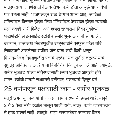
मी नाराज नाही, मुख्यमंत्र्यांसोबत मंत्रिपदाबाबत चर्चा झाली. मात्र,
मंत्रिपदाच्या शपथेसाठी वेळ अतिशय कमी होता त्यामुळे शपथविधी
पार पडला नाही. भाजपकडून शब्द देण्यात आला आहे, ज्यावेळी
मंत्रिमंडळ विस्तार होईल किंवा मंत्रिमंडळ फेरबदल होईल त्यावेळी
मला नक्की संधी मिळेल, असे म्हणत राज्यसभा निवडणुकीच्या
घडामोडीतील इनसाईड स्टोरीच समीर भुजबळ यांनी सांगितली.
दरम्यान, राज्यसभा निवडणुकीत राष्ट्रवादीने प्रफुल पटेल यांचे
निकटवर्ती असलेल्या राजेंद्र जैन यांना संधी दिली असून
विधानपरिषद निवडणुकीत पक्षाचे प्रदेशाध्यक्ष सुनील तटकरे यांचे
सुपुत्र अनिकेत तटकरे यांना बिनविरोध निवडून आणले आहे. त्यामुळे,
समीर भुजबळ यांच्या मंत्रिपदासाठी छगन भुजबळ आग्रही होते.
मात्र, त्यांची मागणी सध्यातरी वेटींगवर असल्याचं दिसून येतं.
25 वर्षांपासून पक्षासाठी काम - समीर भुजबळ
मंत्री छगन भुजबळ यांची संसदेत काम करण्याची इच्छा आहे. यापूर्वी
2 ते 3 वेळा संधी देखील चालून आली होती. मात्र, काही कारणास्तव
ते होऊ शकलं नाही. त्यामुळे, माझा राज्यसभेवर जाण्याच विषय