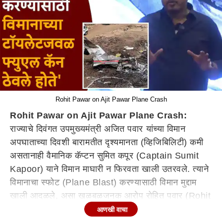
Rohit Pawar on Ajit Pawar Plane Crash
Rohit Pawar on Ajit Pawar Plane Crash:
राज्याचे दिवंगत उपमुख्यमंत्री अजित पवार यांच्या विमान
अपघाताच्या दिवशी बारामतीत दृश्यमानता (व्हिजिबिलिटी) कमी
असतानाही वैमानिक कॅप्टन सुमित कपूर (Captain Sumit
Kapoor) याने विमान माघारी न फिरवता खाली उतरवले. त्याने
विमानाचा स्फोट (Plane Blast) करण्यासाठी विमान मुद्दाम
खाली आदळले, असा खळबळजनक आरोप रोहित पवार (Rohit
Pawar) यांनी केला. ते बुधवारी मुंबईत आयोजित करण्यात
आणखी वाचा