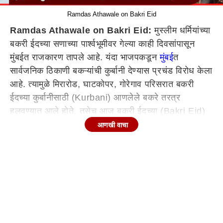
Ramdas Athawale on Bakri Eid
Ramdas Athawale on Bakri Eid:
मुस्लीम धर्मियांच्या
बकरी ईदच्या सणाच्या पार्श्वभूमीवर गेल्या काही दिवसांपासून
मुंबईत राजकारण तापले आहे. यंदा भाजपकडून
मुंबई
त
सार्वजनिक ठिकाणी बकऱ्यांची कुर्बानी देण्यास प्रचंड विरोध केला
आहे. त्यामुळे मिरारोड, घाटकोपर, गोरेगाव परिसरात बकरी
ईदच्या कुर्बानीसाठी (Kurbani) आणलेले बकरे तरत्र
हलवण्यात आले होते. तसेच आज बकरी ईदच्या (Bakri Eid)
दिवशी कायदा-सुव्यवस्थेचा कोणताही प्रश्न निर्माण होऊ नये,
आणखी वाचा
यासाठी पोलीस बंदोबस्त तैनात करण्यात आला आहे. या
पार्श्वभूमीवर केंद्रातील एनडीए सरकारमध्ये मंत्री असलेल्या
रिपाई प्रमुख रामदास आठवले (Ramdas Athawale) यांनी
भाजपलाच घरचा आहेर दिला आहे. भारतीय संविधानाने सगळ्या
धर्मांना अधिकार दिले आहेत. त्यामुळे कोणीही धार्मिक भावना
भडकवू नये, असे वक्तव्य रामदास आठवले यांनी केले. ते
बुधवारी पालघर येथे आयोजित केलेल्या पत्रकार परिषदेत बोलत