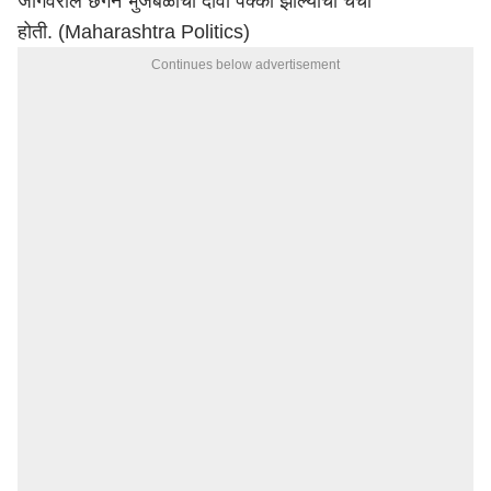
जागेवरील छगन भुजबळांचा दावा पक्का झाल्याची चर्चा
होती. (Maharashtra Politics)
Continues below advertisement