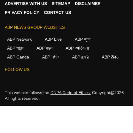
ADVERTISE WITH US
SITEMAP
DISCLAIMER
PRIVACY POLICY
CONTACT US
ABP NEWS GROUP WEBSITES
ABP Network
ABP Live
ABP न्यूज़
ABP আনন্দ
ABP माझा
ABP અસ્મિતા
ABP Ganga
ABP ਸਾਂਝਾ
ABP நாடு
ABP దేశం
FOLLOW US
This website follows the
DNPA Code of Ethics.
Copyright@2026.
All rights reserved.