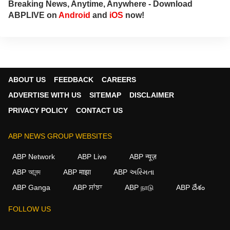
Breaking News, Anytime, Anywhere - Download
ABPLIVE on
Android
and
iOS
now!
ABOUT US
FEEDBACK
CAREERS
ADVERTISE WITH US
SITEMAP
DISCLAIMER
PRIVACY POLICY
CONTACT US
ABP NEWS GROUP WEBSITES
ABP Network
ABP Live
ABP न्यूज़
ABP আনন্দ
ABP माझा
ABP અસ્મિતા
ABP Ganga
ABP ਸਾਂਝਾ
ABP நாடு
ABP దేశం
FOLLOW US