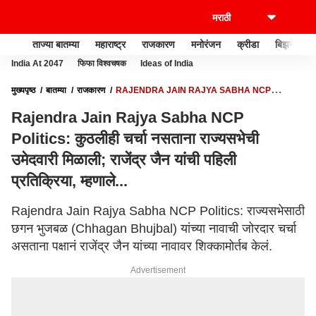
ताज्या बातम्या
महाराष्ट्र
राजकारण
मनोरंजन
क्रीडा
बिझनेस
India At 2047
फिफा विश्वचषक
Ideas of India
मुख्यपृष्ठ
बातम्या
राजकारण
RAJENDRA JAIN RAJYA SABHA NCP
POLITICS: कुठलीही चर्चा नसताना राज्यसभेची उमेदवारी मिळाली; राजेंद्र जैन यांची पहिली
Rajendra Jain Rajya Sabha NCP
प्रतिक्रिया, म्हणाले...
Politics: कुठलीही चर्चा नसताना राज्यसभेची
उमेदवारी मिळाली; राजेंद्र जैन यांची पहिली
प्रतिक्रिया, म्हणाले...
Rajendra Jain Rajya Sabha NCP Politics: राज्यसभेसाठी
छगन भुजबळ (Chhagan Bhujbal) यांच्या नावाची जोरदार चर्चा
असताना पक्षानं राजेंद्र जैन यांच्या नावावर शिक्कामोर्तब केलं.
Advertisement