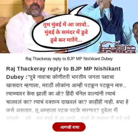
Raj Thackeray reply to BJP MP Nishikant Dubey
Raj Thackeray reply to BJP MP Nishikant
Dubey :
"दुबे नावाचा कोणीतरी भारतीय जनता पक्षाचा
खासदार म्हणाला, मराठी लोकांना आम्ही पटकून पटकून मारु..
त्याच्यावर केस झाली का ओ? हिंदी चॅनेल वाल्यांनी त्याचं
चालवलं का? त्याचं वक्तव्य दाखवलं का? काहीही नाही. बघा हे
कसे असतात. तू आम्हाला पटक पटके मारणार? दुबेला मी
सांगतो .. दुबे ..तुम मुंबई में आ जावो.. मुंबई के समंदर में डुबे डुबे
कर मारेंगे...", असं म्हणत मनसे अध्यक्ष राज ठाकरे (Raj
आणखी वाचा
Thackeray) यांनी भाजप खासदार निशिकांत दुबे