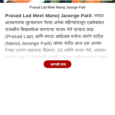
Prasad Lad Meet Manoj Jarange Patil
Prasad Lad Meet Manoj Jarange Patil:
मराठा
आरक्षणाच्या मुद्द्यावरून गेल्या अनेक महिन्यांपासून एकमेकांवर
राजकीय चिखलफेक करणाऱ्या भाजप नेते प्रसाद लाड
(Prasad Lad) आणि मराठा आंदोलक मनोज जरांगे पाटील
(Manoj Jarange Patil) यांच्या भेटीत आज एक अत्यंत
वेगळा प्रसंग पाहायला मिळाला. 55 वर्षांचे भाजप नेते, आमदार
प्रसाद लाड हे अंतरवाली सराटी येथे 44 वर्षांच्या मनोज जरांगे
पाटील यांची भेट घेण्यासाठी पोहोचले. वयाने मोठे असूनही
आणखी वाचा
प्रसाद लाड संपूर्ण संवादादरम्यान जरांगे यांना 'मोठे भाऊ', 'दादा'
असे संबोधत राहिले. या ऑन-कॅमेरा संवादादरम्यान लाड भावूक
झाले, तर मनोज जरांगे यांनीही त्यांना आक्रमकपणे आपली मतं
व्यक्त केली.
Continues below advertisement