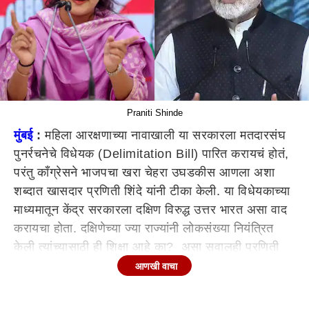
Praniti Shinde
मुंबई
:
महिला आरक्षणाच्या नावाखाली या सरकारला मतदारसंघ
पुनर्रचनेचे विधेयक (Delimitation Bill) पारित करायचं होतं,
परंतु काँग्रेसने भाजपचा खरा चेहरा उघडकीस आणला अशा
शब्दात खासदार प्रणिती शिंदे यांनी टीका केली. या विधेयकाच्या
माध्यमातून केंद्र सरकारला दक्षिण विरुद्ध उत्तर भारत असा वाद
करायचा होता. दक्षिणेच्या ज्या राज्यांनी लोकसंख्या नियंत्रित
केली त्यांच्यासाठी ही शिक्षा आहे का? असा सवालही प्रणिती
शिंदे यांनी विचारला.
आणखी वाचा
खासदार प्रणिती शिंदे आणि खासदार शोभा बच्छाव यांनी