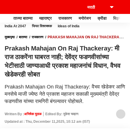
ताज्या बातम्या
महाराष्ट्र
राजकारण
मनोरंजन
क्रीडा
बिझनेस
India At 2047
फिफा विश्वचषक
Ideas of India
मुख्यपृष्ठ
बातम्या
राजकारण
PRAKASH MAHAJAN ON RAJ THACKERAY:
मी राज ठाकरेंना घाबरत नाही; देवेंद्र फडणवीसांच्या भेटीसाठी जाण्याआधी प्रकाश महाजनांचं विधान,
Prakash Mahajan On Raj Thackeray: मी
वैभव खेडेकरही सोबत
राज ठाकरेंना घाबरत नाही; देवेंद्र फडणवीसांच्या
भेटीसाठी जाण्याआधी प्रकाश महाजनांचं विधान, वैभव
खेडेकरही सोबत
Prakash Mahajan On Raj Thackeray: वैभव खेडेकर आणि
मनसेचे माजी ज्येष्ठ नेते प्रकाश महाजन सकाळी मुख्यमंत्री देवेंद्र
फडणवीस यांच्या रामगिरी बंगल्यावर पोहोचले.
Written By :
अभिषेक मुठाळ
Edited By: मुकेश चव्हाण
Updated at : Thu, December 11,2025, 10:12 am (IST)