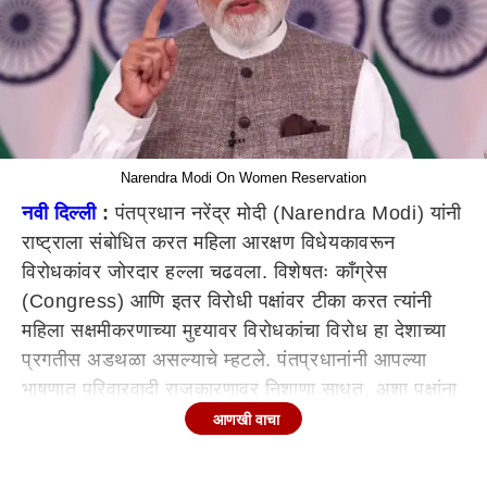
Narendra Modi On Women Reservation
नवी दिल्ली
:
पंतप्रधान नरेंद्र मोदी (Narendra Modi) यांनी
राष्ट्राला संबोधित करत महिला आरक्षण विधेयकावरून
विरोधकांवर जोरदार हल्ला चढवला. विशेषतः काँग्रेस
(Congress) आणि इतर विरोधी पक्षांवर टीका करत त्यांनी
महिला सक्षमीकरणाच्या मुद्द्यावर विरोधकांचा विरोध हा देशाच्या
प्रगतीस अडथळा असल्याचे म्हटले. पंतप्रधानांनी आपल्या
भाषणात परिवारवादी राजकारणावर निशाणा साधत, अशा पक्षांना
स्थानिक स्वराज्य संस्थांमध्ये काम करणाऱ्या महिलांना संसदेत
आणखी वाचा
पोहोचू द्यायचे नाही, असा आरोप केला. तसेच 21व्या शतकातील
महिलांना सर्व घडामोडींची जाणीव असून त्या योग्य निर्णय घेतील,