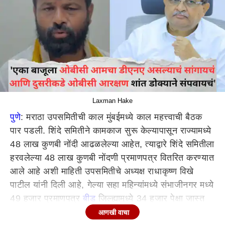
Laxman Hake
पुणे
: मराठा उपसमितीची काल मुंबईमध्ये काल महत्त्वाची बैठक
पार पडली. शिंदे समितीने कामकाज सुरू केल्यापासून राज्यामध्ये
48 लाख कुणबी नोंदी आढळलेल्या आहेत, त्याद्वारे शिंदे समितीला
हरवलेल्या 48 लाख कुणबी नोंदणी प्रमाणपत्र वितरित करण्यात
आले आहे अशी माहिती उपसमितीचे अध्यक्ष राधाकृष्ण विखे
पाटील यांनी दिली आहे, गेल्या सहा महिन्यांमध्ये संभाजीनगर मध्ये
49 हजार प्रमाणपत्र
बीड
जिल्ह्यामध्ये 34 हजार पेक्षा जास्त
कुणबी प्रमाणपत्र वितरित झाली असल्याची माहिती त्यांनी
आणखी वाचा