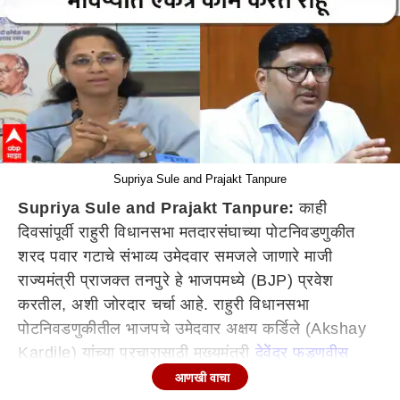
Supriya Sule and Prajakt Tanpure
Supriya Sule and Prajakt Tanpure:
काही
दिवसांपूर्वी राहुरी विधानसभा मतदारसंघाच्या पोटनिवडणुकीत
शरद पवार गटाचे संभाव्य उमेदवार समजले जाणारे माजी
राज्यमंत्री प्राजक्त तनपुरे हे भाजपमध्ये (BJP) प्रवेश
करतील, अशी जोरदार चर्चा आहे. राहुरी विधानसभा
पोटनिवडणुकीतील भाजपचे उमेदवार अक्षय कर्डिले (Akshay
Kardile) यांच्या प्रचारासाठी मुख्यमंत्री
देवेंद्र फडणवीस
(Devendra Fadnavis) हे सोमवारी राहुरीत येणार आहेत.
आणखी वाचा