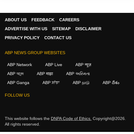
ABOUT US
FEEDBACK
CAREERS
ADVERTISE WITH US
SITEMAP
DISCLAIMER
PRIVACY POLICY
CONTACT US
ABP NEWS GROUP WEBSITES
ABP Network
ABP Live
ABP न्यूज़
ABP আনন্দ
ABP माझा
ABP અસ્મિતા
ABP Ganga
ABP ਸਾਂਝਾ
ABP நாடு
ABP దేశం
FOLLOW US
This website follows the
DNPA Code of Ethics.
Copyright@2026.
All rights reserved.