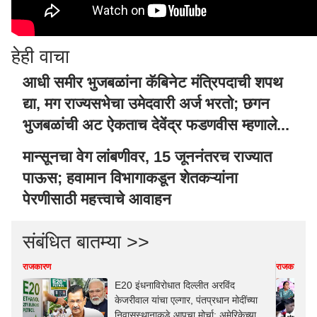
हेही वाचा
आधी समीर भुजबळांना कॅबिनेट मंत्रि‍पदाची शपथ
द्या, मग राज्यसभेचा उमेदवारी अर्ज भरतो; छगन
भुजबळांची अट ऐकताच देवेंद्र फडणवीस म्हणाले...
मान्सूनचा वेग लांबणीवर, 15 जूननंतरच राज्यात
पाऊस; हवामान विभागाकडून शेतकऱ्यांना
पेरणीसाठी महत्त्वाचे आवाहन
संबंधित बातम्या >>
राजकारण
राजकारण
E20 इंधनाविरोधात दिल्लीत अरविंद
केजरीवाल यांचा एल्गार, पंतप्रधान मोदींच्या
निवासस्थानाकडे आपचा मोर्चा; अमेरिकेच्या