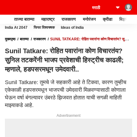
ताज्या बातम्या
महाराष्ट्र
राजकारण
मनोरंजन
क्रीडा
बिझनेस
India At 2047
फिफा विश्वचषक
Ideas of India
मुख्यपृष्ठ
बातम्या
राजकारण
SUNIL TATKARE: रोहित पवारांना कोण विचारतंय? सुनिल
तटकरेंनी भाजप प्रवेशाची हिस्ट्रीच काढली; म्हणाले, हडपसरमधून उमेदवारी..
Sunil Tatkare: रोहित पवारांना कोण विचारतंय?
सुनिल तटकरेंनी भाजप प्रवेशाची हिस्ट्रीच काढली;
म्हणाले, हडपसरमधून उमेदवारी..
Sunil Tatkare: तुमचे जे सहकारी आहे ते टिकवा, कारण तुम्हीच
एकेकाळी हडपसरमधून भाजपची उमेदवारी मिळवण्यासाठी कोणाला
घेऊन वर्षा बंगल्यावर उंबरठे झिजवत होतात याची सगळी माहिती
माझ्याकडे आहे.
Advertisement