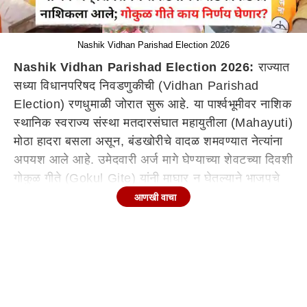
Nashik Vidhan Parishad Election 2026
Nashik Vidhan Parishad Election 2026:
राज्यात
सध्या विधानपरिषद निवडणुकीची (Vidhan Parishad
Election) रणधुमाळी जोरात सुरू आहे. या पार्श्वभूमीवर नाशिक
स्थानिक स्वराज्य संस्था मतदारसंघात महायुतीला (Mahayuti)
मोठा हादरा बसला असून, बंडखोरीचे वादळ शमवण्यात नेत्यांना
अपयश आले आहे. उमेदवारी अर्ज मागे घेण्याच्या शेवटच्या दिवशी
गोकुळ गीते (Gokul Gite) यांनी माघार न घेतल्याने भाजपचे
संकटमोचक मानले जाणारे मंत्री गिरीश महाजन (Girish
आणखी वाचा
Mahajan) आणि मंत्री उदय सामंत (Uday Samant) यांना
अपयश आले आहे. या राजकीय घडामोडींनंतर हे दोन्ही नेते आज
नाशिकमध्ये दाखल झाले असून निवडणुकीचा सविस्तर आढावा
घेणार आहेत. महाजन आणि सामंत यांची शिष्टाई आज कामी
येणार का, याकडे आता संपूर्ण राजकीय वर्तुळाचे लक्ष लागले