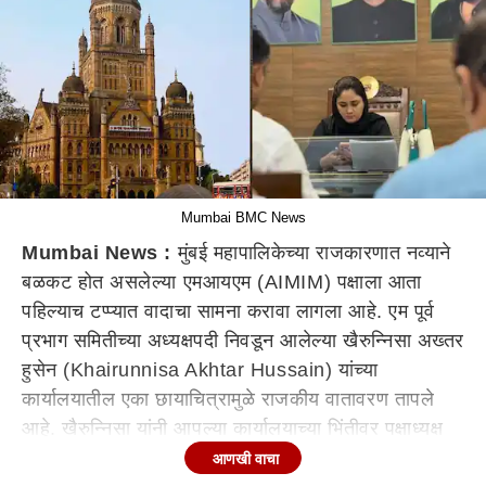
Mumbai BMC News
Mumbai News :
मुंबई महापालिकेच्या राजकारणात नव्याने
बळकट होत असलेल्या एमआयएम (AIMIM) पक्षाला आता
पहिल्याच टप्प्यात वादाचा सामना करावा लागला आहे. एम पूर्व
प्रभाग समितीच्या अध्यक्षपदी निवडून आलेल्या खैरुन्निसा अख्तर
हुसेन (Khairunnisa Akhtar Hussain) यांच्या
कार्यालयातील एका छायाचित्रामुळे राजकीय वातावरण तापले
आहे
. खैरुन्निसा यांनी आपल्या कार्यालयाच्या भिंतीवर पक्षाध्यक्ष
असदुद्दीन ओवैसी (Asaduddin Owaisi) यांच्या
आणखी वाचा