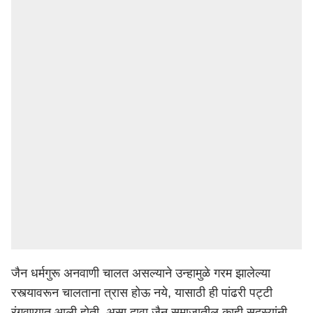
जैन धर्मगुरू अनवाणी चालत असल्याने उन्हामुळे गरम झालेल्या
रस्त्यावरून चालताना त्रास होऊ नये, यासाठी ही पांढरी पट्टी
रंगवण्यात आली होती, असा दावा जैन समाजातील काही सदस्यांनी