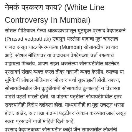
नेमकं प्रकरण काय? (White Line
Controversy In Mumbai)
सोशल मीडियावर गेल्या आठवडारापासून युट्यूबर
प्रसाद वेदपाठकने
(Prasad vedpathak)
उचलून धरलेला वादाचा मुद्दा चांगलाच
गाजत असून
घाटकोपरमधल्या (Mumbai)
सोसायटीचा हा वाद
आहे. सोशल मीडियावर या वादावरुन वेगवेगळ्या चर्चा रंगल्याचं
पाहायला मिळतंय. आपण राहत असलेल्या सोसायटीतील घटनेवर
प्रसादनं संताप व्यक्त करत तीव्र नाराजी व्यक्त केलीय, त्याच्या या
भूमिकेची सोशल मीडियावर जोरदार चर्चा सुरू झाली होती. कारण,
सोसायटीमधील जैन कुटुंबीयांनी सोसायटीत कुणालाही न विचारता
पांढरी पट्टी मारली होती. या पांढऱ्या पट्टीला सोयायटीमधील इतर
सदस्यांनीही विरोध दर्शवला होता. माध्यमांनीही हा मुद्दा उचलून धरला
होता. अखेर, आता ह्या पांढऱ्या पट्टीवर रंगकाम करण्यात आलं असून
स्वत: प्रसादने याची माहिती दिली आहे.
प्रसाद वेदपाठकच्या सोसायटीत काही जैन समाजातील लोकांनी