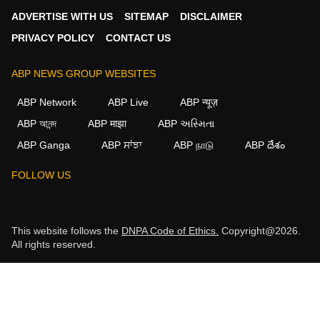
ADVERTISE WITH US
SITEMAP
DISCLAIMER
PRIVACY POLICY
CONTACT US
ABP NEWS GROUP WEBSITES
ABP Network
ABP Live
ABP न्यूज़
ABP আনন্দ
ABP माझा
ABP અસ્મિતા
ABP Ganga
ABP ਸਾਂਝਾ
ABP நாடு
ABP దేశం
FOLLOW US
This website follows the
DNPA Code of Ethics.
Copyright@2026.
All rights reserved.