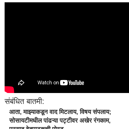
संबंधित बातमी:
आता, माझ्याकडून वाद मिटलाय, विषय संपलाय;
सोसायटीमधील पांढऱ्या पट्टीवर अखेर रंगकाम,