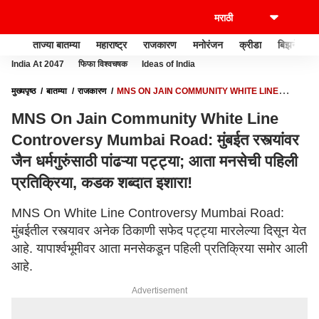
ताज्या बातम्या
महाराष्ट्र
राजकारण
मनोरंजन
क्रीडा
बिझनेस
India At 2047
फिफा विश्वचषक
Ideas of India
मुख्यपृष्ठ
बातम्या
राजकारण
MNS ON JAIN COMMUNITY WHITE LINE
CONTROVERSY MUMBAI ROAD: मुंबईत रस्त्यांवर जैन धर्मगुरुंसाठी पांढऱ्या पट्ट्या; आता
MNS On Jain Community White Line
मनसेची पहिली प्रतिक्रिया, कडक शब्दात इशारा!
Controversy Mumbai Road: मुंबईत रस्त्यांवर
जैन धर्मगुरुंसाठी पांढऱ्या पट्ट्या; आता मनसेची पहिली
प्रतिक्रिया, कडक शब्दात इशारा!
MNS On White Line Controversy Mumbai Road:
मुंबईतील रस्त्यावर अनेक ठिकाणी सफेद पट्ट्या मारलेल्या दिसून येत
आहे. यापार्श्वभूमीवर आता मनसेकडून पहिली प्रतिक्रिया समोर आली
आहे.
Advertisement