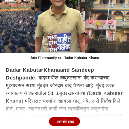
Jain Community on Dadar Kabutar Khana
Dadar
Kabutar
Khana
and Sandeep
Deshpande:
दादरमधील
कबुतरखाना बंद करण्याच्या
मुद्द्यावरुन
सध्या मुंबईत जोरदार वाद पेटला आहे. मुंबई उच्च
न्यायालयाने
शहरातील 51 कबुतरखान्यांच्या (Dada Kabutar
Khana) परिसरात पक्ष्यांना खायला
घालू
नये, असे निर्देश दिले
होते. मात्र, त्यानंतरही काही
जैन
व्यक्तींकडून कबुतरांना
(Pigeons) दाणे टाकले जात आहेत. अशा व्यक्तींवर
पोलिसांनी
आणखी वाचा
कारवाई केली असली तरी या व्यक्तींच्या
माजोरड्या
वृत्तीविषयी