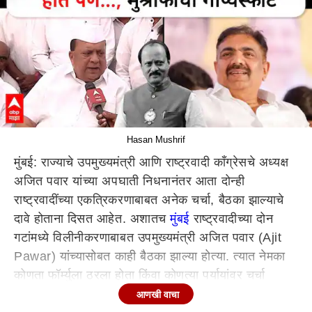
Hasan Mushrif
मुंबई: राज्याचे उपमुख्यमंत्री आणि राष्ट्रवादी काँग्रेसचे अध्यक्ष
अजित पवार यांच्या अपघाती निधनानंतर आता दोन्ही
राष्ट्रवादींच्या एकत्रिकरणाबाबत अनेक चर्चा, बैठका झाल्याचे
दावे होताना दिसत आहेत. अशातच
मुंबई
राष्ट्रवादीच्या दोन
गटांमध्ये विलीनीकरणाबाबत उपमुख्यमंत्री अजित पवार (Ajit
Pawar) यांच्यासोबत काही बैठका झाल्या होत्या. त्यात नेमका
कोणता फॉर्म्युला ठरला होता किंवा कोणत्या पर्यायांवर चर्चा
झाली? विलीनीकरणानंतर शरद पवार (Sharad Pawar) हे
आणखी वाचा