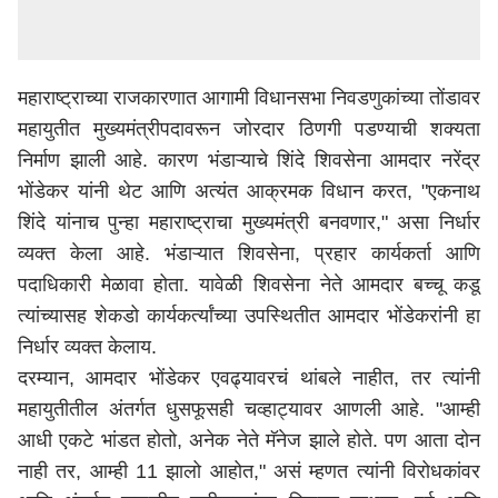
महाराष्ट्राच्या राजकारणात आगामी विधानसभा निवडणुकांच्या तोंडावर
महायुतीत मुख्यमंत्रीपदावरून जोरदार ठिणगी
प
डण्याची शक्यता
निर्माण झाली आहे.
कारण
भंडाऱ्याचे शिंदे शिवसेना आमदार नरेंद्र
भोंडेकर यांनी थेट आणि अत्यंत आक्रमक विधान करत, "एकनाथ
शिंदे यांनाच पुन्हा
महाराष्ट्र
ाचा मुख्यमंत्री बनवणार," असा निर्धार
व्यक्त केला आहे. भंडाऱ्यात शिवसेना, प्रहार कार्यकर्ता आणि
पदाधिकारी मेळावा होता. यावेळी शिवसेना नेते आमदार बच्चू कडू
त्यांच्यासह शेकडो कार्यकर्त्यांच्या उपस्थितीत आमदार भोंडेकरांनी हा
निर्धार व्यक्त केला
य
.
दरम्यान
, आमदार भोंडेकर एवढ्यावरचं थांबले नाहीत, तर त्यांनी
महायुतीतील अंतर्गत धुसफूसही चव्हाट्यावर आणली आहे. "आम्ही
आधी एकटे भांडत होतो, अनेक नेते मॅनेज झाले होते. पण आता दोन
नाही तर, आम्ही 11 झालो आहोत," असं म्हणत त्यांनी विरोधकांवर