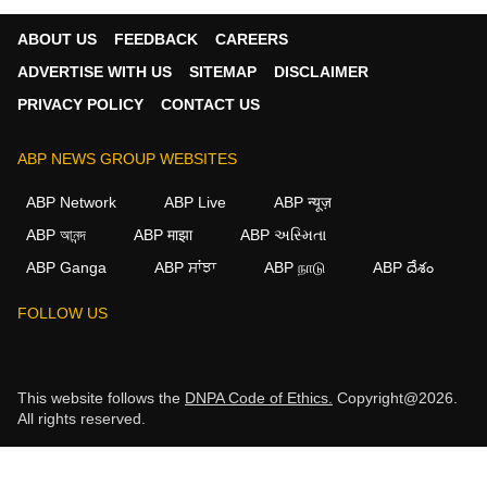
ABOUT US
FEEDBACK
CAREERS
ADVERTISE WITH US
SITEMAP
DISCLAIMER
PRIVACY POLICY
CONTACT US
ABP NEWS GROUP WEBSITES
ABP Network
ABP Live
ABP न्यूज़
ABP আনন্দ
ABP माझा
ABP અસ્મિતા
ABP Ganga
ABP ਸਾਂਝਾ
ABP நாடு
ABP దేశం
FOLLOW US
This website follows the
DNPA Code of Ethics.
Copyright@2026.
All rights reserved.