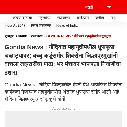
ताज्या बातम्या
महाराष्ट्र
राजकारण
मनोरंजन
क्रीडा
बिझनेस
India At 2047
फिफा विश्वचषक
Ideas of India
मुख्यपृष्ठ
बातम्या
राजकारण
GONDIA NEWS : गोंदियात महायुतीमधील धुसफूस
चव्हाट्यावर; बच्चू कडूंसमोर शिवसेना जिल्हाप्रमुखांनी वाचला तक्रारींचा पाढा; भर मंचावर भाजपला
Gondia News : गोंदियात महायुतीमधील धुसफूस
निर्वाणीचा इशारा
चव्हाट्यावर; बच्चू कडूंसमोर शिवसेना जिल्हाप्रमुखांनी
वाचला तक्रारींचा पाढा; भर मंचावर भाजपला निर्वाणीचा
इशारा
Gondia News : गोंदिया जिल्ह्यातील देवरी येथे आयोजित शिवसेना
कार्यकर्ता मेळाव्यात महायुतीमधील अंतर्गत धुसफूस समोर आली आहे.
गोंदिया जिल्हाप्रमुख सोनू कुथे यांनी
Advertisement