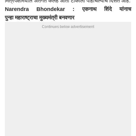
मित्रपक्षांमधील अंतर्गत कलह आता टोकाला पोहोचल्याचे दिसत आहे.
Narendra Bhondekar : एकनाथ शिंदे यांनाच
पुन्हा
महाराष्ट्र
ाचा मुख्यमंत्री बनवणार
Continues below advertisement