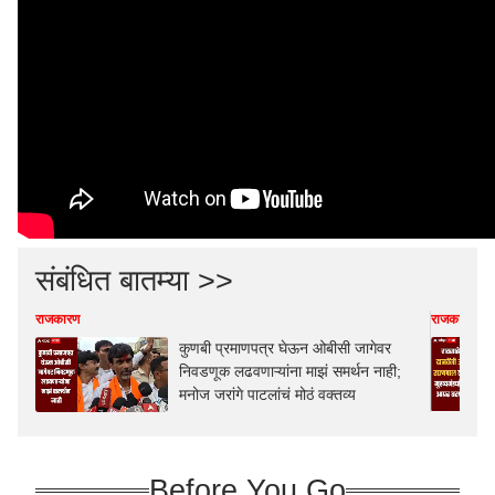
संबंधित बातम्या >>
राजकारण
राजकारण
कुणबी प्रमाणपत्र घेऊन ओबीसी जागेवर
निवडणूक लढवणाऱ्यांना माझं समर्थन नाही;
मनोज जरांगे पाटलांचं मोठं वक्तव्य
Before You Go