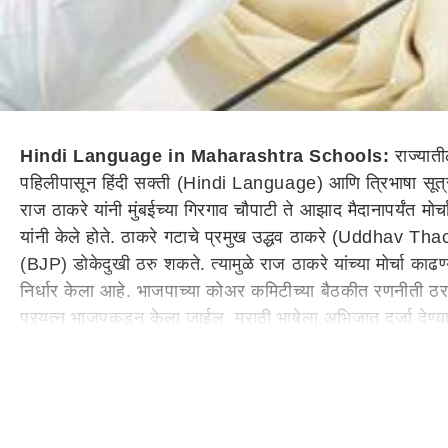
Hindi Language in Maharashtra Schools:
राज्याती
पहिलीपासून हिंदी सक्ती (Hindi Language) आणि त्रिभाषा सूत्र
राज ठाकरे यांनी मुंबईच्या गिरगाव चौपाटी ते आझाद मैदानापर्यंत मोर
यांनी केले होते. ठाकरे गटाचे प्रमुख उद्धव ठाकरे (Uddhav Thac
(BJP) डोकेदुखी ठरु शकते. त्यामुळे राज ठाकरे यांच्या मोर्चा काढ
निर्धार केला आहे. भाजपाच्या कोअर कमिटीच्या बैठकीत रणनीती ठरव
प्रयत्न भाजपकडून केला जाईल. मराठी भाषेला अभिजात दर्जा देण्याचा
त्याचा मराठी भाषेच्या संवर्धनासाठी कसा फायदा होणार, याचे महत्त्
कितपत यशस्वी ठरणार, हे बघावे लागेल.
Raj Thackeray & Uddhav Thackeray: गिरगावच्या मोर्चासाठ
राज ठाकरे यांनी 5 जुलैला शाळांमधील हिंदी सक्तीच्याविरोधात
मुंबई