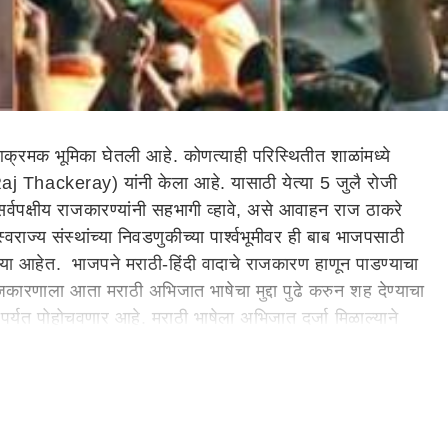
ी आक्रमक भूमिका घेतली आहे. कोणत्याही परिस्थितीत शाळांमध्ये
j Thackeray) यांनी केला आहे. यासाठी येत्या 5 जुलै रोजी
ि सर्वपक्षीय राजकारण्यांनी सहभागी व्हावे, असे आवाहन राज ठाकरे
ज्य संस्थांच्या निवडणुकीच्या पार्श्वभूमीवर ही बाब भाजपसाठी
झाल्या आहेत. भाजपने मराठी-हिंदी वादाचे राजकारण हाणून पाडण्याचा
जकारणाला आता मराठी अभिजात भाषेचा मुद्दा पुढे करुन शह देण्याचा
ांपर्यत पोहोचवणार आहे. मराठी भाषेला अभिजात दर्जा मिळाल्याने
रे यांच्या रेट्यापुढे भाजप हा मुद्दा जनतेच्या मनावर बिंबवण्यात
णार असल्याचे सांगितले होते. त्यामध्ये उद्धव ठाकरे हेदेखील आले.