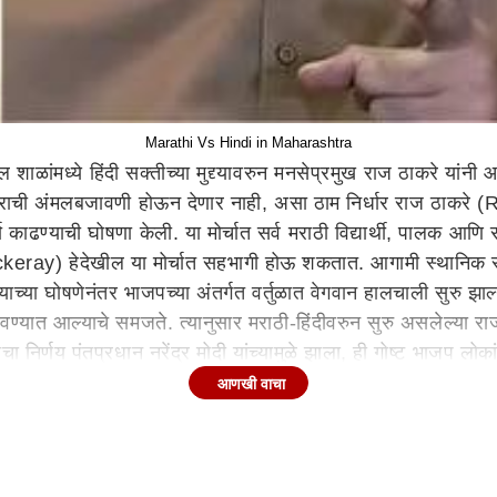
Marathi Vs Hindi in Maharashtra
ल शाळांमध्ये हिंदी सक्तीच्या मुद्द्यावरुन मनसेप्रमुख राज ठाकरे यांन
ाची अंमलबजावणी होऊन देणार नाही, असा ठाम निर्धार राज ठाकरे (Ra
्चा काढण्याची घोषणा केली. या मोर्चात सर्व मराठी विद्यार्थी, पालक आण
keray) हेदेखील या मोर्चात सहभागी होऊ शकतात. आगामी स्थानिक स्वरा
ण्याच्या घोषणेनंतर भाजपच्या अंतर्गत वर्तुळात वेगवान हालचाली सुरु 
ण्यात आल्याचे समजते. त्यानुसार मराठी-हिंदीवरुन सुरु असलेल्या रा
 निर्णय पंतप्रधान नरेंद्र मोदी यांच्यामुळे झाला, ही गोष्ट भाजप लोक
व भाजपकडून लोकांमध्ये जाऊन सांगितले जाणार आहे. त्यामुळे आता राज ठाक
आणखी वाचा
ी राज ठाकरेंकडून उद्धव ठाकरेंशी संपर्क?
त काढण्यात येणाऱ्या मोर्चासाठी आपण सर्वपक्षीय नेत्यांना आमंत्रित कर