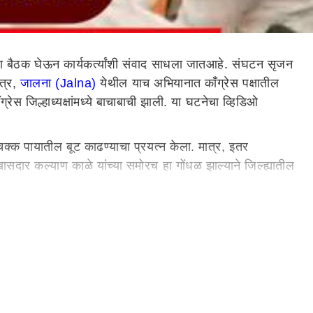
ा बैठक घेऊन कार्यकर्त्यांशी संवाद साधला जातआहे. संघटन सृजन
ात्र,
जालना (Jalna)
येथील याच अभियानात काँग्रेस पक्षातील
्रेस जिल्हाध्यक्षांमध्ये बाचाबाची झाली. या घटनेचा व्हिडिओ
ी चक्क पायातील बूट काढण्याचा प्रयत्न केला. मात्र, इतर
 खासदार कल्याण काळे यांच्या समोरच हा गोंधळ झाल्याने जिल्ह्यातील
ि काँग्रेस जिल्हाध्यक्ष राजाभाऊ देशमुख यांच्यामध्ये शाब्दिक
काढण्याचा प्रयत्न केल्याने याठिकाणी अधिकच गोंधळ उडाला होता.
ाँग्रेसमधून हकालपट्टी करण्यात आली होती. मात्र, आपल्यावर
. त्यातूनच महिलेकडून आक्षेपार्ह शब्दात जिल्हाध्यक्षांना
वले. मात्र, महिला पदाधिकारी चांगल्याच आक्रमक झाल्याचं दिसून