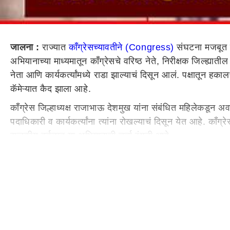
जालना :
राज्यात
काँग्रेसच्यावतीने (Congress)
संघटना मजबूत क
अभियानाच्या माध्यमातून काँग्रेसचे वरिष्ठ नेते, निरीक्षक जिल्ह्
नेता आणि कार्यकर्त्यांमध्ये राडा झाल्याचं दिसून आलं. पक्षातून हक
कॅमेऱ्यात कैद झाला आहे.
काँग्रेस जिल्हाध्यक्ष राजाभाऊ देशमुख यांना संबंधित महिलेकडून अर
पदाधिकारी व कार्यकर्त्यांना त्यांना रोखल्याचं दिसून येत आहे. का
राजकीय वर्तुळात या अभियानाची चर्चा रंगली आहे.
जालन्यात काँग्रेस पक्षाच्या संघटन सृजन अभियानाच्या बैठकीमध्ये
बाचाबाची पाहायला मिळाली. त्यावेळी, महिलेकडून जिल्हाध्यक्षांना 
जालना महानगरपालिकेमध्ये स्वीकृत नगरसेवकांच्या निवडीवरुन भाज
सूडबुद्धीने कारवाई केल्याचा आरोप करत नंदा पवार यांनी व्यासपीठावर 
बोलल्यानंतर राजाभाऊ देशमुख यांनी पायातील बुट काढण्याचा प्रयत्न
आलं. या गोंधळामुळे जिल्ह्याच्या काँग्रेस पक्षातील अंतर्गत गटबाजी