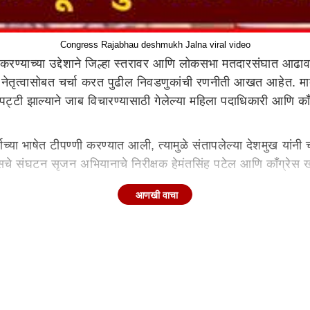
Congress Rajabhau deshmukh Jalna viral video
रण्याच्या उद्देशाने जिल्हा स्तरावर आणि लोकसभा मतदारसंघात आढाव
यातील नेतृत्वासोबत चर्चा करत पुढील निवडणुकांची रणनीती आखत आहेत. म
ालपट्टी झाल्याने जाब विचारण्यासाठी गेलेल्या महिला पदाधिकारी आणि काँग
्वाच्या भाषेत टीपण्णी करण्यात आली, त्यामुळे संतापलेल्या देशमुख यांन
ँग्रेसचे संघटन सृजन अभियानाचे निरीक्षक हेमंतसिंह पटेल आणि काँग्रेस
आणखी वाचा
 आज मोठा गोंधळ पाहायला मिळाला. येथील महिला पदाधिकारी नंदा पवार आण
अर्वाच्य भाषा वापरण्यात आल्याने राजाभाऊ देशमुख यांनी पायातील बूट 
पला मदत केल्याचा ठपका ठेवत महिला जिल्हाध्यक्ष नंदा पवार यांची क
जाऊन जिल्हाध्यक्षाना जाब विचारला. त्यावेळी, दोघांमध्ये बाचाबाची झाली
 केला. त्यावेळी, इतर पदाधिकारी आणि कार्यकर्त्यांनी दोघांनाही थांब
 पुन्हा एकदा चव्हाट्यावर आला आहे.