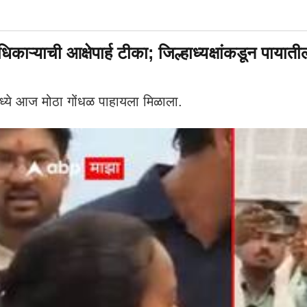
ाऱ्याची आक्षेपार्ह टीका; जिल्हाध्यक्षांकडून पायाती
मध्ये आज मोठा गोंधळ पाहायला मिळाला.