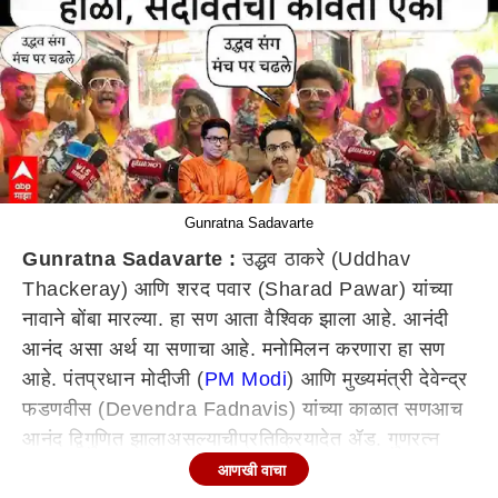
Gunratna Sadavarte
Gunratna Sadavarte :
उद्धव ठाकरे (Uddhav
Thackeray) आणि शरद पवार (Sharad Pawar) यांच्या
नावाने बोंबा मारल्या. हा सण आता वैश्विक झाला आहे. आनंदी
आनंद असा अर्थ या सणाचा
आहे
. मनोमिलन करणारा
हा
सण
आहे
.
पंत
प्रधान
मोदीजी (
PM Modi
) आणि मुख्यमंत्री देवेन्द्र
फडणवीस
(Devendra Fadnavis) यांच्या काळात सणआच
आनंद द्विगुणित
झाला
असल्याची
प्रतिक्रिया
देत
ॲड. गुणरत्न
सदावर्ते
यांनी
सर्वांना
होळीच्या शुभेच्छा
दिल्या
आहेत
.
आणखी वाचा