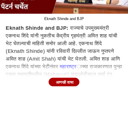
Eknath Shinde and BJP
Eknath Shinde and BJP:
राज्याचे उपमुख्यमंत्री
एकनाथ शिंदे यांनी नुकतीच केंद्रीय गृहमंत्री अमित शाह यांची
भेट घेतल्याची माहिती समोर आली आहे. एकनाथ शिंदे
(Eknath Shinde) यांनी रविवारी दिल्लीत जाऊन गुप्तपणे
अमित शाह (Amit Shah) यांची भेट घेतली. अमित शाह आणि
एकनाथ शिंदे यांच्या भेटीनंतर
महाराष्ट्र
ाच्या राजकारणात पुन्हा
एकदा महायुतीमधील (Mahayuti) चढाओढीबद्दल चर्चा रंगू
लागली आहे. तसेच एकनाथ शिंदे यांच्या अलीकडच्या काळातील
आणखी वाचा
राजकारणावर नजर टाकल्यास काही गोष्टी प्रकर्षाने जाणवतात.
सत्तेत असूनही विरोधी पक्षांची स्पेस व्यापणे, भाजप विरोधकांना
पायघड्या घालणे आणि शिवसेना पक्षाचा विस्तार ही एकनाथ शिंदे
यांच्या नव्या राजकीय पॅटर्नची वैशिष्ट्ये आहेत.
(Maharashtra Politics news)